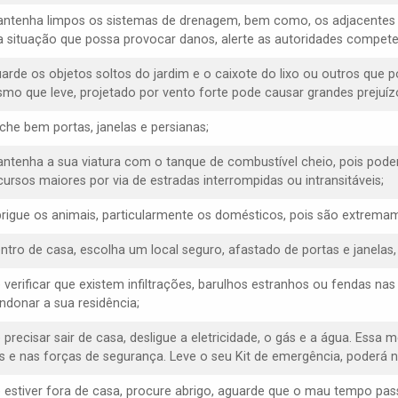
antenha limpos os sistemas de drenagem, bem como, os adjacentes 
 situação que possa provocar danos, alerte as autoridades compete
uarde os objetos soltos do jardim e o caixote do lixo ou outros que 
mo que leve, projetado por vento forte pode causar grandes prejuízo
eche bem portas, janelas e persianas;
antenha a sua viatura com o tanque de combustível cheio, pois poder
cursos maiores por via de estradas interrompidas ou intransitáveis;
brigue os animais, particularmente os domésticos, pois são extremam
entro de casa, escolha um local seguro, afastado de portas e janelas
e verificar que existem infiltrações, barulhos estranhos ou fendas na
ndonar a sua residência;
 precisar sair de casa, desligue a eletricidade, o gás e a água. Essa 
s e nas forças de segurança. Leve o seu Kit de emergência, poderá ne
e estiver fora de casa, procure abrigo, aguarde que o mau tempo pas