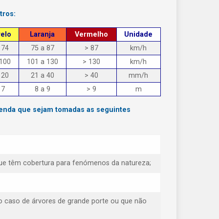
tros:
elo
Laranja
Vermelho
Unidade
 74
75 a 87
> 87
km/h
 100
101 a 130
> 130
km/h
 20
21 a 40
> 40
mm/h
 7
8 a 9
> 9
m
menda que sejam tomadas as seguintes
e que têm cobertura para fenómenos da natureza;
o caso de árvores de grande porte ou que não