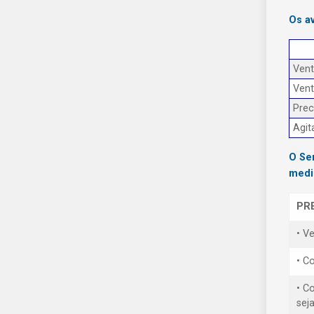
Os a
Ven
Ven
Prec
Agit
O Se
medi
PR
• V
• Co
• C
sej