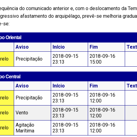
equência do comunicado anterior e, com o deslocamento da Te
ogressivo afastamento do arquipélago, prevê-se melhoria gradu
e-se:
o Oriental
Aviso
Início
Fim
Tex
2018-09-15
2018-09-16
relo
Precipitação
23:13
15:00
po Central
Aviso
Início
Fim
Tex
2018-09-15
2018-09-16
relo
Precipitação
23:13
12:00
2018-09-15
2018-09-16
relo
Vento
23:13
12:00
Agitação
2018-09-15
2018-09-16
relo
Marítima
23:13
12:00