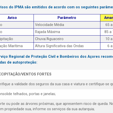
visos do IPMA são emitidos de acordo com os seguintes parâme
Aviso
Parâmetro
Amar
to
Velocidade Média
65 a
to
Rajada Máxima
85 a
ipitação
Chuva/Aguaceiro
10 a
ação Marítima
Altura Significativa das Ondas
6 a
rviço Regional de Proteção Civil e Bombeiros dos Açores reco
das de autoproteção:
ECIPITAÇÃO/VENTOS FORTES
erifique a validade dos seguros da sua casa e viatura e certifique-s
nsolide telhados, portas e janelas;
orte ou pode as árvores próximas, que apresentem risco de queda. N
am propriedade sua, informe os serviços da sua autarquia;