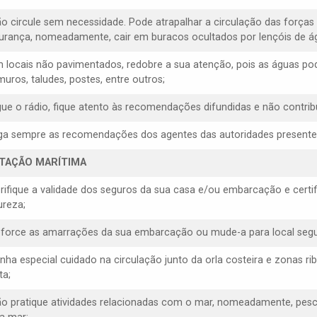
ão circule sem necessidade. Pode atrapalhar a circulação das forças
urança, nomeadamente, cair em buracos ocultados por lençóis de á
m locais não pavimentados, redobre a sua atenção, pois as águas p
muros, taludes, postes, entre outros;
igue o rádio, fique atento às recomendações difundidas e não contrib
iga sempre as recomendações dos agentes das autoridades presentes, 
ITAÇÃO MARÍTIMA
erifique a validade dos seguros da sua casa e/ou embarcação e cert
ureza;
eforce as amarrações da sua embarcação ou mude-a para local segu
enha especial cuidado na circulação junto da orla costeira e zonas rib
ta;
ão pratique atividades relacionadas com o mar, nomeadamente, pesca