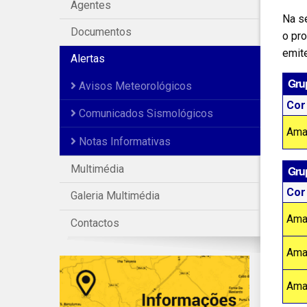
Agentes
Na s
Documentos
o pr
emit
Alertas
Grup
Avisos Meteorológicos
Cor
Comunicados Sismológicos
Ama
Notas Informativas
Multimédia
Gru
Cor
Galeria Multimédia
Ama
Contactos
Ama
Ama