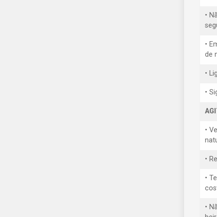
• N
seg
• E
de 
• L
• S
AG
• V
nat
• R
• T
cos
• N