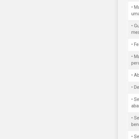
• M
uma
• G
mes
• F
• M
per
• A
• D
• S
aba
• Se
ben
• S