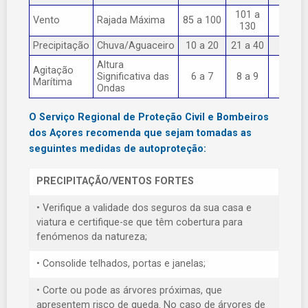
101 a
Vento
Rajada Máxima
85 a 100
> 130
130
Precipitação
Chuva/Aguaceiro
10 a 20
21 a 40
> 40
Altura
Agitação
Significativa das
6 a 7
8 a 9
> 9
Marítima
Ondas
O Serviço Regional de Proteção Civil e Bombeiros
dos Açores recomenda que sejam tomadas as
seguintes medidas de autoproteção:
PRECIPITAÇÃO/VENTOS FORTES
• Verifique a validade dos seguros da sua casa e
viatura e certifique-se que têm cobertura para
fenómenos da natureza;
• Consolide telhados, portas e janelas;
• Corte ou pode as árvores próximas, que
apresentem risco de queda. No caso de árvores de