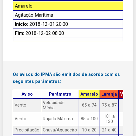
Amarelo
Agitação Marítima
Início:
2018-12-01 20:00
Fim:
2018-12-02 08:00
Os avisos do IPMA são emitidos de acordo com os
seguintes parâmetros:
Aviso
Parâmetro
Amarelo
Laranja
Vermel
Velocidade
Vento
65 a 74
75 a 87
> 87
Média
101 a
Vento
Rajada Máxima
85 a 100
> 130
130
Precipitação
Chuva/Aguaceiro
10 a 20
21 a 40
> 40