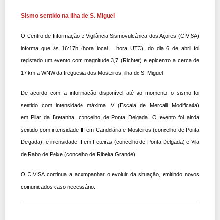
Sismo sentido na ilha de S. Miguel
O Centro de Informação e Vigilância Sismovulcânica dos Açores (CIVISA)
informa que às 16:17h (hora local = hora UTC), do dia 6 de abril foi
registado um evento com magnitude 3,7 (Richter) e epicentro a cerca de
17 km a WNW da freguesia dos Mosteiros, ilha de S. Miguel
De acordo com a informação disponível até ao momento o sismo foi
sentido com intensidade máxima IV (Escala de Mercalli Modificada)
em Pilar da Bretanha, concelho de Ponta Delgada. O evento foi ainda
sentido com intensidade III em Candelária e Mosteiros (concelho de Ponta
Delgada), e intensidade II em Feteiras (concelho de Ponta Delgada) e Vila
de Rabo de Peixe (concelho de Ribeira Grande).
O CIVISA continua a acompanhar o evoluir da situação, emitindo novos
comunicados caso necessário.