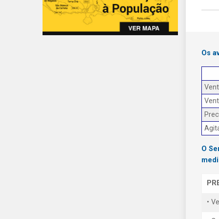
Os a
Ven
Ven
Prec
Agit
O Se
medi
PR
• V