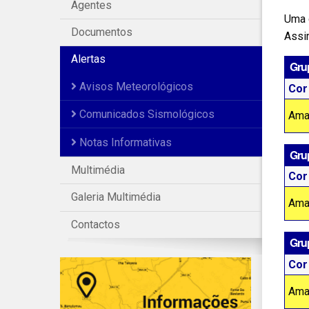
Agentes
Uma 
Documentos
Assi
Alertas
Grup
Avisos Meteorológicos
Cor
Comunicados Sismológicos
Ama
Notas Informativas
Gru
Multimédia
Cor
Galeria Multimédia
Ama
Contactos
Gru
Cor
Ama