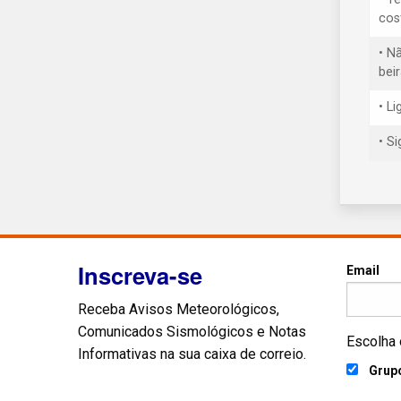
cos
• N
bei
• L
• S
Inscreva-se
Email
Receba Avisos Meteorológicos,
Comunicados Sismológicos e Notas
Escolha 
Informativas na sua caixa de correio.
Grupo