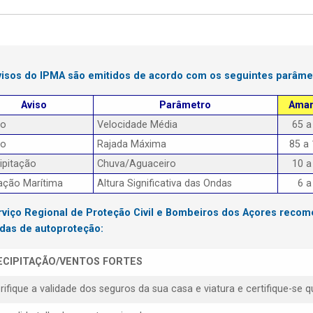
visos do IPMA são emitidos de acordo com os seguintes parâme
Aviso
Parâmetro
Amar
to
Velocidade Média
65 a
to
Rajada Máxima
85 a
ipitação
Chuva/Aguaceiro
10 a
ação Marítima
Altura Significativa das Ondas
6 a
rviço Regional de Proteção Civil e Bombeiros dos Açores reco
das de autoproteção:
ECIPITAÇÃO/VENTOS FORTES
erifique a validade dos seguros da sua casa e viatura e certifique-s