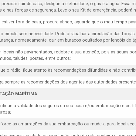
 precisar sair de casa, desligue a eletricidade, o gás e a água. Essa 
s e nas forças de segurança. Leve o seu Kit de emergência, poderá ne
e estiver fora de casa, procure abrigo, aguarde que o mau tempo pas
ão circule sem necessidade. Pode atrapalhar a circulação das forças
urança, nomeadamente, cair em buracos ocultados por lençóis de á
m locais não pavimentados, redobre a sua atenção, pois as águas p
muros, taludes, postes, entre outros;
igue o rádio, fique atento às recomendações difundidas e não contrib
iga sempre as recomendações dos agentes das autoridades presentes, 
ITAÇÃO MARÍTIMA
erifique a validade dos seguros da sua casa e/ou embarcação e cert
ureza;
eforce as amarrações da sua embarcação ou mude-a para local segu
enha especial cuidado na circulação junto da orla costeira e zonas rib