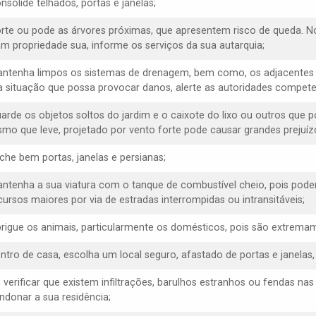
nsolide telhados, portas e janelas;
orte ou pode as árvores próximas, que apresentem risco de queda. N
am propriedade sua, informe os serviços da sua autarquia;
antenha limpos os sistemas de drenagem, bem como, os adjacentes 
 situação que possa provocar danos, alerte as autoridades compete
uarde os objetos soltos do jardim e o caixote do lixo ou outros que 
mo que leve, projetado por vento forte pode causar grandes prejuízo
eche bem portas, janelas e persianas;
antenha a sua viatura com o tanque de combustível cheio, pois poder
cursos maiores por via de estradas interrompidas ou intransitáveis;
brigue os animais, particularmente os domésticos, pois são extremam
entro de casa, escolha um local seguro, afastado de portas e janelas
e verificar que existem infiltrações, barulhos estranhos ou fendas na
ndonar a sua residência;