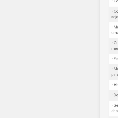
• Co
• C
sej
• M
uma
• G
mes
• F
• M
per
• A
• D
• S
aba