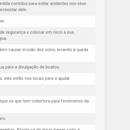
medida contribui para evitar acidentes nos seus
cessitar dele;
se;
 de segurança e colocar em risco a sua
gua;
odem causar erosão dos solos, levando à queda
ua para a divulgação de boatos;
eles estão nos locais para o ajudar.
ifique-se que tem cobertura para fenómenos da
ro;
eirinhas. Afaste-se de áreas baixas junto à