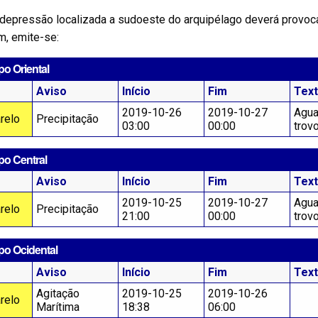
depressão localizada a sudoeste do arquipélago deverá provoc
m, emite-se:
o Oriental
Aviso
Início
Fim
Tex
2019-10-26
2019-10-27
Agua
relo
Precipitação
03:00
00:00
trov
po Central
Aviso
Início
Fim
Tex
2019-10-25
2019-10-27
Agua
relo
Precipitação
21:00
00:00
trov
po Ocidental
Aviso
Início
Fim
Tex
Agitação
2019-10-25
2019-10-26
relo
Marítima
18:38
06:00