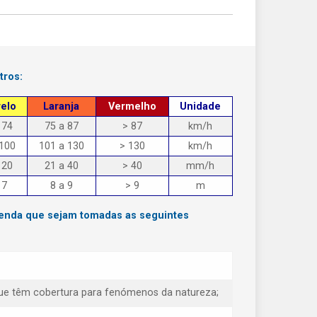
tros:
elo
Laranja
Vermelho
Unidade
 74
75 a 87
> 87
km/h
 100
101 a 130
> 130
km/h
 20
21 a 40
> 40
mm/h
 7
8 a 9
> 9
m
menda que sejam tomadas as seguintes
e que têm cobertura para fenómenos da natureza;