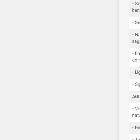
• Se
ben
• S
• N
seg
• E
de 
• L
• S
AG
• V
nat
• R
• T