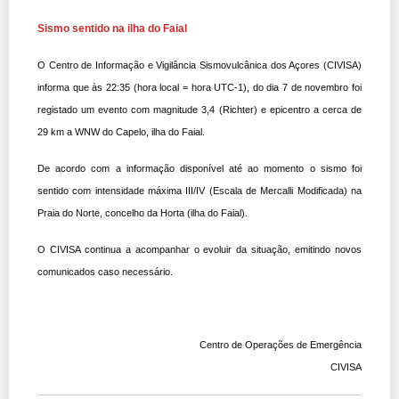
Sismo sentido na ilha do Faial
O Centro de Informação e Vigilância Sismovulcânica dos Açores (CIVISA)
informa que às 22:35 (hora local = hora UTC-1), do dia 7 de novembro foi
reg
istado um evento com magnitude 3,4 (Richter) e epicentro a cerca de
29 km a WNW do Capelo, ilha do Faial.
De acordo com a informação disponível até ao momento o sismo foi
sentido com intensidade máxima III/IV (Escala de Mercalli Modificada) na
Praia do Norte, concelho da Horta (ilha do Faial).
O CIVISA continua a acompanhar o evoluir da situação, emitindo novos
comunicados caso necessário.
Centro de Operações de Emergência
CIVISA