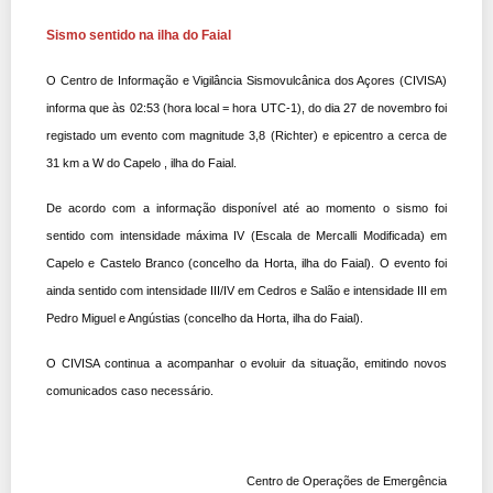
Sismo sentido na ilha do Faial
O Centro de Informação e Vigilância Sismovulcânica dos Açores (CIVISA)
informa que às 02:53 (hora local = hora UTC-1), do dia 27 de novembro foi
registado um evento com magnitude 3,8 (Richter) e epicentro a cerca de
31 km a W do Capelo , ilha do Faial.
De acordo com a informação disponível até ao momento o sismo foi
sentido com intensidade máxima IV (Escala de Mercalli Modificada) em
Capelo e Castelo Branco (concelho da Horta, ilha do Faial). O evento foi
ainda sentido com intensidade III/IV em Cedros e Salão e intensidade III em
Pedro Miguel e Angústias (concelho da Horta, ilha do Faial).
O CIVISA continua a acompanhar o evoluir da situação, emitindo novos
comunicados caso necessário.
Centro de Operações de Emergência