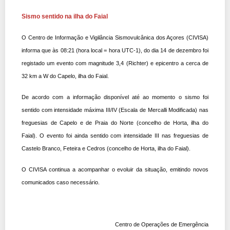
Sismo sentido na ilha do Faial
O Centro de Informação e Vigilância Sismovulcânica dos Açores (CIVISA)
informa que às 08:21 (ho
ra local = hora UTC-1), do dia 14 de dezembro foi
registado um evento com magnitude 3,4 (Richter) e epicentro a cerca de
32 km a W do Capelo, ilha do Faial.
De acordo com a informação disponível até ao momento o sismo foi
sentido com intensidade máxima III/IV (Escala de Mercalli Modificada) nas
freguesias de Capelo e de Praia do Norte (concelho de Horta, ilha do
Faial). O evento foi ainda sentido com intensidade III nas freguesias de
Castelo Branco, Feteira e Cedros (concelho de Horta, ilha do Faial).
O CIVISA continua a acompanhar o evoluir da situação, emitindo novos
comunicados caso necessário.
Centro de Operações de Emergência