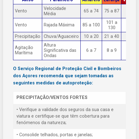
Velocidade
Vento
65 a 74
75 a 87
> 87
Média
101 a
Vento
Rajada Máxima
85 a 100
> 130
130
Precipitação
Chuva/Aguaceiro
10 a 20
21 a 40
> 40
Altura
Agitação
Significativa das
6 a 7
8 a 9
> 9
Marítima
Ondas
O Serviço Regional de Proteção Civil e Bombeiros
dos Açores recomenda que sejam tomadas as
seguintes medidas de autoproteção:
PRECIPITAÇÃO/VENTOS FORTES
• Verifique a validade dos seguros da sua casa e
viatura e certifique-se que têm cobertura para
fenómenos da natureza;
• Consolide telhados, portas e janelas;