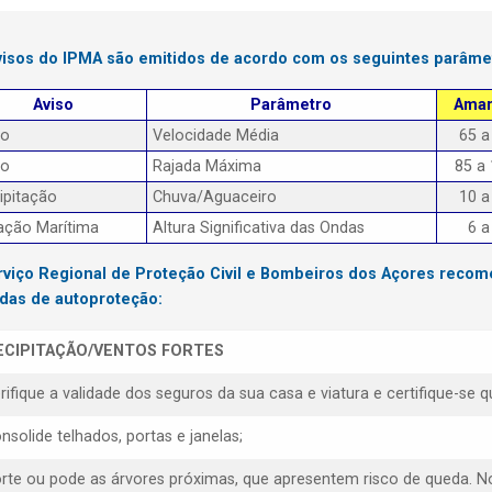
visos do IPMA são emitidos de acordo com os seguintes parâme
Aviso
Parâmetro
Amar
to
Velocidade Média
65 a
to
Rajada Máxima
85 a
ipitação
Chuva/Aguaceiro
10 a
ação Marítima
Altura Significativa das Ondas
6 a
rviço Regional de Proteção Civil e Bombeiros dos Açores reco
das de autoproteção:
ECIPITAÇÃO/VENTOS FORTES
erifique a validade dos seguros da sua casa e viatura e certifique-s
nsolide telhados, portas e janelas;
orte ou pode as árvores próximas, que apresentem risco de queda. N