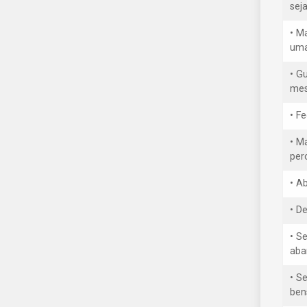
sej
• M
uma
• G
mes
• F
• M
per
• A
• D
• S
aba
• Se
ben