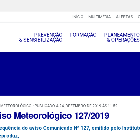
INÍCIO
MULTIMÉDIA
ALERTAS
PREVENÇÃO
FORMAÇÃO
PLANEAMENTO
& SENSIBILIZAÇÃO
& OPERAÇÔES
 METEOROLÓGICO • PUBLICADO A 24, DEZEMBRO DE 2019 ÀS 11:59
iso Meteorológico 127/2019
equência do aviso Comunicado Nº 127, emitido pelo Institu
eproduz,