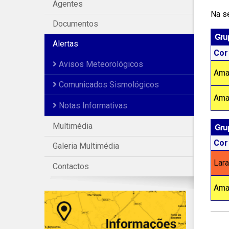
Agentes
Na se
Documentos
Grup
Alertas
Cor
Avisos Meteorológicos
Ama
Comunicados Sismológicos
Ama
Notas Informativas
Gru
Multimédia
Cor
Galeria Multimédia
Lara
Contactos
Ama