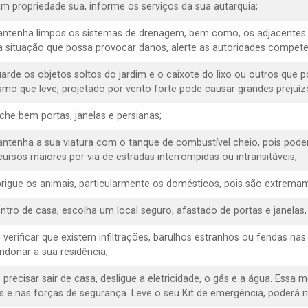
am propriedade sua, informe os serviços da sua autarquia;
antenha limpos os sistemas de drenagem, bem como, os adjacentes 
 situação que possa provocar danos, alerte as autoridades compete
uarde os objetos soltos do jardim e o caixote do lixo ou outros que 
mo que leve, projetado por vento forte pode causar grandes prejuízo
eche bem portas, janelas e persianas;
antenha a sua viatura com o tanque de combustível cheio, pois poder
cursos maiores por via de estradas interrompidas ou intransitáveis;
brigue os animais, particularmente os domésticos, pois são extremam
entro de casa, escolha um local seguro, afastado de portas e janelas
e verificar que existem infiltrações, barulhos estranhos ou fendas na
ndonar a sua residência;
 precisar sair de casa, desligue a eletricidade, o gás e a água. Essa 
s e nas forças de segurança. Leve o seu Kit de emergência, poderá ne