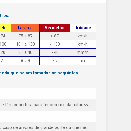
tros:
elo
Laranja
Vermelho
Unidade
 74
75 a 87
> 87
km/h
 100
101 a 130
> 130
km/h
 20
21 a 40
> 40
mm/h
 7
8 a 9
> 9
m
menda que sejam tomadas as seguintes
e que têm cobertura para fenómenos da natureza;
o caso de árvores de grande porte ou que não