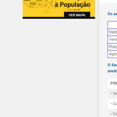
Os a
Ven
Ven
Prec
Agit
O Se
medi
PR
• V
• Co
• C