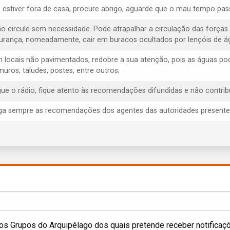
e estiver fora de casa, procure abrigo, aguarde que o mau tempo pas
ão circule sem necessidade. Pode atrapalhar a circulação das forças
urança, nomeadamente, cair em buracos ocultados por lençóis de á
m locais não pavimentados, redobre a sua atenção, pois as águas p
muros, taludes, postes, entre outros;
igue o rádio, fique atento às recomendações difundidas e não contrib
iga sempre as recomendações dos agentes das autoridades presentes, 
os Grupos do Arquipélago dos quais pretende receber notificaç