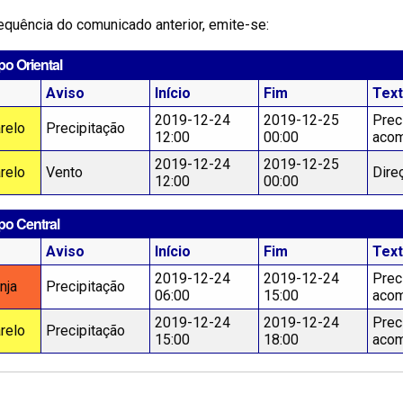
quência do comunicado anterior, emite-se:
o Oriental
Aviso
Início
Fim
Tex
2019-12-24
2019-12-25
Prec
relo
Precipitação
12:00
00:00
acom
2019-12-24
2019-12-25
relo
Vento
Dire
12:00
00:00
po Central
Aviso
Início
Fim
Tex
2019-12-24
2019-12-24
Prec
nja
Precipitação
06:00
15:00
acom
2019-12-24
2019-12-24
Prec
relo
Precipitação
15:00
18:00
acom