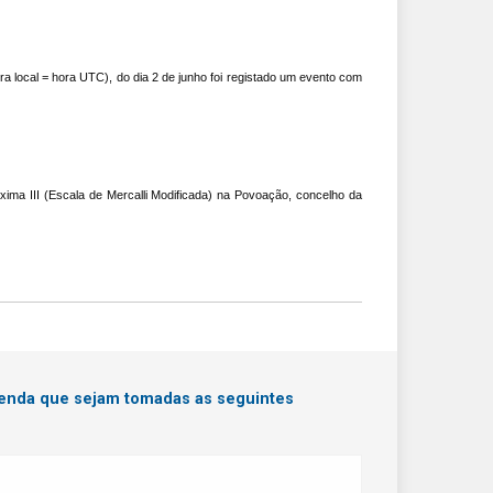
a local = hora UTC), do dia 2 de junho foi registado um evento com
ima III (Escala de Mercalli Modificada) na Povoação, concelho da
menda que sejam tomadas as seguintes