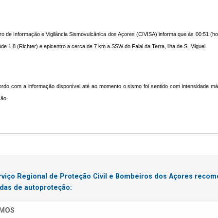
o de Informação e Vigilância Sismovulcânica dos Açores (CIVISA) informa que às 00:51 (hor
de 1,8 (Richter) e epicentro a cerca de 7 km a SSW do Faial da Terra, ilha de S. Miguel.
rdo com a informação disponível até ao momento o sismo foi sentido com intensidade máx
ão.
rviço Regional de Proteção Civil e Bombeiros dos Açores reco
das de autoproteção:
SMOS