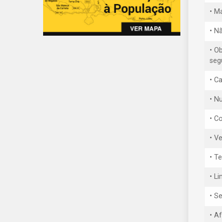
• M
• N
• O
seg
• C
• Nu
• C
• V
• T
• L
• S
• A