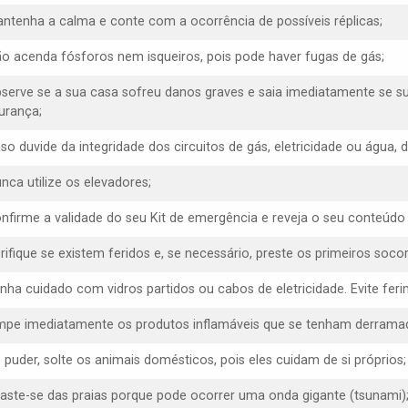
antenha a calma e conte com a ocorrência de possíveis réplicas;
ão acenda fósforos nem isqueiros, pois pode haver fugas de gás;
bserve se a sua casa sofreu danos graves e saia imediatamente se s
urança;
aso duvide da integridade dos circuitos de gás, eletricidade ou água,
nca utilize os elevadores;
onfirme a validade do seu Kit de emergência e reveja o seu conteúdo
erifique se existem feridos e, se necessário, preste os primeiros socor
enha cuidado com vidros partidos ou cabos de eletricidade. Evite f
impe imediatamente os produtos inflamáveis que se tenham derrama
e puder, solte os animais domésticos, pois eles cuidam de si próprios;
faste-se das praias porque pode ocorrer uma onda gigante (tsunami)