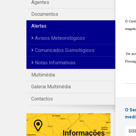
Agentes
Documentos
O Centr
Alertas
magnitu
Avisos Meteorológicos
Comunicados Sismológicos
De aco
Povoaç
Notas Informativas
Multimédia
Galeria Multimédia
Contactos
O Se
medi
SI