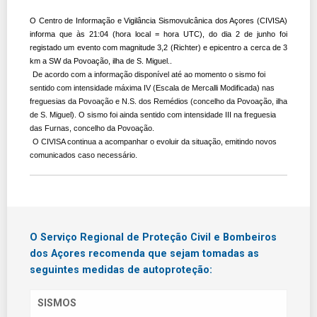
O Centro de Informação e Vigilância Sismovulcânica dos Açores (CIVISA)
informa que às 21:04 (hora local = hora UTC), do dia 2 de junho foi
registado um evento com magnitude 3,2 (Richter) e epicentro a cerca de 3
km a SW da Povoação, ilha de S. Miguel..
De acordo com a informação disponível até ao momento o sismo foi
sentido com intensidade máxima IV (Escala de Mercalli Modificada) nas
freguesias da Povoação e N.S. dos Remédios (concelho da Povoação, ilha
de S. Miguel). O sismo foi ainda sentido com intensidade III na freguesia
das Furnas, concelho da Povoação.
O CIVISA continua a acompanhar o evoluir da situação, emitindo novos
comunicados caso necessário.
O Serviço Regional de Proteção Civil e Bombeiros
dos Açores recomenda que sejam tomadas as
seguintes medidas de autoproteção:
SISMOS