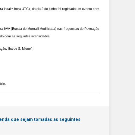
ra local = hora UTC), do dia 2 de junho foi registado um evento com
a IV/V (Escala de Mercalli Modificada) nas freguesias de Povoação
ido com as seguintes intensidades:
ão, ilha de S. Miguel);
rio.
menda que sejam tomadas as seguintes