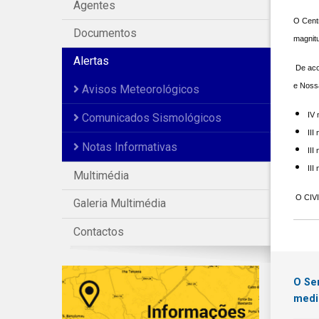
Agentes
O Centr
Documentos
magnitu
Alertas
De aco
e Nossa
Avisos Meteorológicos
IV 
Comunicados Sismológicos
III
Notas Informativas
III
III
Multimédia
O CIVI
Galeria Multimédia
Contactos
O Se
medi