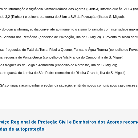
o de Informação e Vigilância Sismovulcânica dos Açores (CIVISA) informa que às 21:
04 (ho
de 3,2 (Richter) e epicentro a cerca de 3 km a SW da Povoação (ilha de S. Miguel).
rdo com a informação disponível até ao momento o sismo foi sentido com intensidade máxim
 Senhora dos Remédios (concelho de Povoação, ilha de S. Miguel). O evento foi ainda sent
nas freguesias de Faial da Terra, Ribeira Quente, Furnas e Água Retorta (concelho de Povoaç
 na freguesia de Ponta Garça (concelho de Vila Franca do Campo, ilha de S. Miguel);
 nas freguesias de Salga e Achadinha (concelho de Nordeste, ilha de S. Miguel);
 na freguesia de Lomba de São Pedro (concelho de Ribeira Grande, ilha de S. Miguel).
SA continua a acompanhar o evoluir da situação, emitindo novos comunicados caso necessá
rviço Regional de Proteção Civil e Bombeiros dos Açores reco
das de autoproteção: