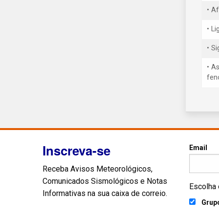
• A
• L
• S
• A
fen
Inscreva-se
Email
Receba Avisos Meteorológicos,
Comunicados Sismológicos e Notas
Escolha 
Informativas na sua caixa de correio.
Grupo