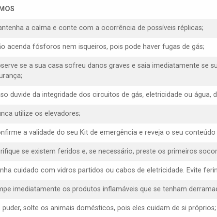
SMOS
antenha a calma e conte com a ocorrência de possíveis réplicas;
ão acenda fósforos nem isqueiros, pois pode haver fugas de gás;
bserve se a sua casa sofreu danos graves e saia imediatamente se s
urança;
aso duvide da integridade dos circuitos de gás, eletricidade ou água,
nca utilize os elevadores;
onfirme a validade do seu Kit de emergência e reveja o seu conteúdo
erifique se existem feridos e, se necessário, preste os primeiros socor
enha cuidado com vidros partidos ou cabos de eletricidade. Evite f
impe imediatamente os produtos inflamáveis que se tenham derrama
e puder, solte os animais domésticos, pois eles cuidam de si próprios;