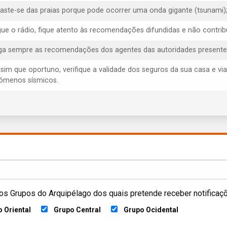
faste-se das praias porque pode ocorrer uma onda gigante (tsunami)
igue o rádio, fique atento às recomendações difundidas e não contrib
iga sempre as recomendações dos agentes das autoridades presentes, 
ssim que oportuno, verifique a validade dos seguros da sua casa e via
ómenos sísmicos.
os Grupos do Arquipélago dos quais pretende receber notificaç
 Oriental
Grupo Central
Grupo Ocidental