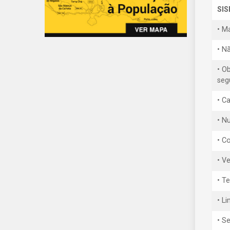
SI
• M
• N
• O
seg
• C
• Nu
• C
• V
• T
• L
• S