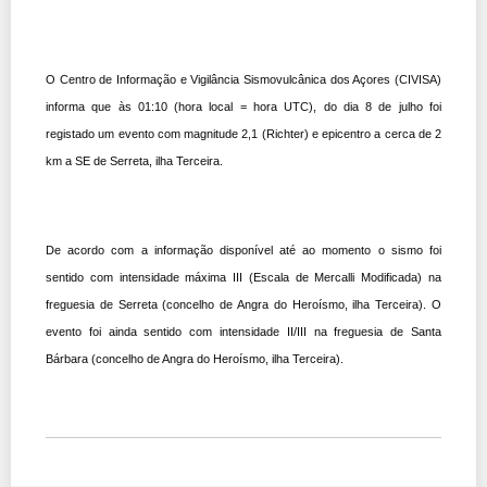
O Centro de Informação e Vigilância Sismovulcânica dos Açores (CIVISA)
informa que às 01:10 (hora local = hora UTC), do dia 8 de julho foi
registado um evento com magnitude 2,1 (Richter) e epicentro a cerca de 2
km a SE de Serreta, ilha Terceira.
De acordo com a informação disponível até ao momento o sismo foi
sentido com intensidade máxima III (Escala de Mercalli Modificada) na
freguesia de Serreta (concelho de Angra do Heroísmo, ilha Terceira). O
evento foi ainda sentido com intensidade II/III na freguesia de Santa
Bárbara (concelho de Angra do Heroísmo, ilha Terceira).