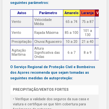
seguintes parâmetros:
Aviso
Parâmetro
Amarelo
Laranja
Vermel
Velocidade
Vento
65 a 74
75 a 87
> 87
Média
101 a
Vento
Rajada Máxima
85 a 100
> 130
130
Precipitação
Chuva/Aguaceiro
10 a 20
21 a 40
> 40
Altura
Agitação
Significativa das
6 a 7
8 a 9
> 9
Marítima
Ondas
O Serviço Regional de Proteção Civil e Bombeiros
dos Açores recomenda que sejam tomadas as
seguintes medidas de autoproteção:
PRECIPITAÇÃO/VENTOS FORTES
• Verifique a validade dos seguros da sua casa e
viatura e certifique-se que têm cobertura para