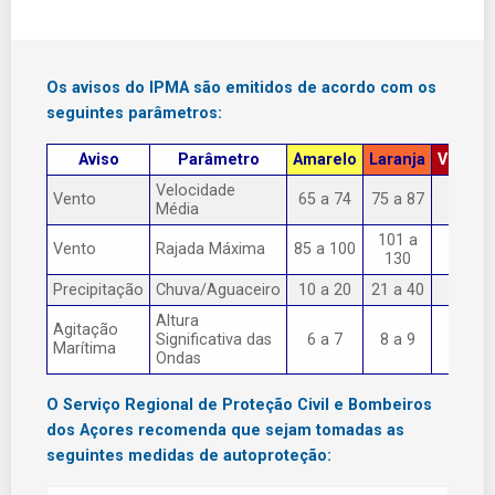
Os avisos do IPMA são emitidos de acordo com os
seguintes parâmetros:
Aviso
Parâmetro
Amarelo
Laranja
Vermel
Velocidade
Vento
65 a 74
75 a 87
> 87
Média
101 a
Vento
Rajada Máxima
85 a 100
> 130
130
Precipitação
Chuva/Aguaceiro
10 a 20
21 a 40
> 40
Altura
Agitação
Significativa das
6 a 7
8 a 9
> 9
Marítima
Ondas
O Serviço Regional de Proteção Civil e Bombeiros
dos Açores recomenda que sejam tomadas as
seguintes medidas de autoproteção: