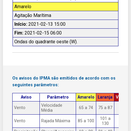
Amarelo
Agitação Marítima
Início:
2021-02-13 15:00
Fim:
2021-02-15 06:00
Ondas do quadrante oeste (W).
Os avisos do IPMA são emitidos de acordo com os
seguintes parâmetros:
Aviso
Parâmetro
Amarelo
Laranja
Vermel
Velocidade
Vento
65 a 74
75 a 87
> 87
Média
101 a
Vento
Rajada Máxima
85 a 100
> 130
130