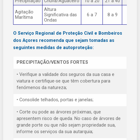
Precipitação
Chuva/Aguaceiro
10 a 20
21 a 40
> 40
Altura
Agitação
Significativa das
6 a 7
8 a 9
> 9
Marítima
Ondas
O Serviço Regional de Proteção Civil e Bombeiros
dos Açores recomenda que sejam tomadas as
seguintes medidas de autoproteção:
PRECIPITAÇÃO/VENTOS FORTES
• Verifique a validade dos seguros da sua casa e
viatura e certifique-se que têm cobertura para
fenómenos da natureza;
• Consolide telhados, portas e janelas;
• Corte ou pode as árvores próximas, que
apresentem risco de queda. No caso de árvores de
grande porte ou que não sejam propriedade sua,
informe os serviços da sua autarquia;