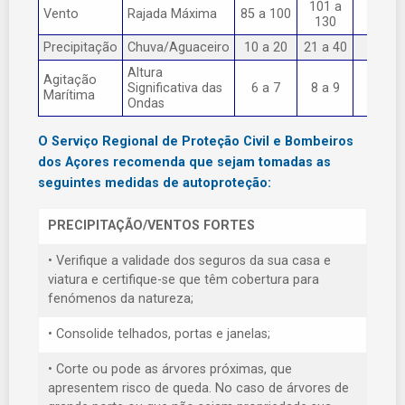
101 a
Vento
Rajada Máxima
85 a 100
> 130
130
Precipitação
Chuva/Aguaceiro
10 a 20
21 a 40
> 40
Altura
Agitação
Significativa das
6 a 7
8 a 9
> 9
Marítima
Ondas
O Serviço Regional de Proteção Civil e Bombeiros
dos Açores recomenda que sejam tomadas as
seguintes medidas de autoproteção:
PRECIPITAÇÃO/VENTOS FORTES
• Verifique a validade dos seguros da sua casa e
viatura e certifique-se que têm cobertura para
fenómenos da natureza;
• Consolide telhados, portas e janelas;
• Corte ou pode as árvores próximas, que
apresentem risco de queda. No caso de árvores de