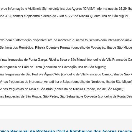
o de Informação e Vigilância Sismovulcânica dos Açores (CIVISA) informa que às 16:29 (hor
de 3,6 (Richter) e epicentro a cerca de 7 km a SSE de Ribeira Quente, ilha de São Miguel.
do com a informação disponível até ao momento o sismo foi sentido com intensidade máxi
enhora dos Remédios, Ribeira Quente e Furnas (concelho de Povoação, ilha de São Miguel).
/V nas freguesias de Ponta Garça, Ribeira Seca e São Miguel (concelho de Vila Franca do Ca
na freguesia de Faial da Terra (concelho de Povoação, ilha de São Miguel);
nas freguesias de São Pedro e Água d'Alto (concelho de Vila Franca do Campo, ilha de São M
/IV nas freguesias de Nordeste, Achadinha e Salga (concelho de Nordeste, ilha de São Miguel)
/IV nas freguesias de Maia e São Brás (concelho de Ribeira Grande, ilha de São Miguel);
 nas freguesias de São Roque, São Pedro, São Sebastião e Covoada (concelho de Ponta Delga
rviço Regional de Proteção Civil e Bombeiros dos Açores reco