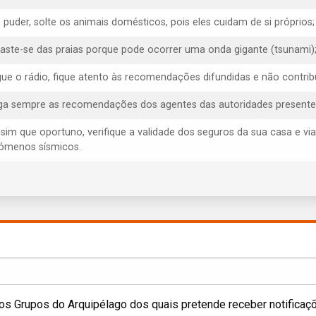
e puder, solte os animais domésticos, pois eles cuidam de si próprios;
faste-se das praias porque pode ocorrer uma onda gigante (tsunami)
igue o rádio, fique atento às recomendações difundidas e não contrib
iga sempre as recomendações dos agentes das autoridades presentes, 
ssim que oportuno, verifique a validade dos seguros da sua casa e via
ómenos sísmicos.
os Grupos do Arquipélago dos quais pretende receber notificaç