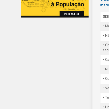
medi
SI
• M
• N
• O
seg
• C
• Nu
• C
• V
• T
• L