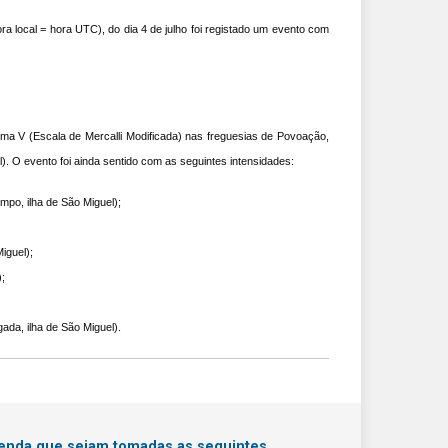
a local = hora UTC), do dia 4 de julho foi registado um evento com
ma V (Escala de Mercalli Modificada) nas freguesias de Povoação,
 O evento foi ainda sentido com as seguintes intensidades:
mpo, ilha de São Miguel);
iguel);
;
da, ilha de São Miguel).
menda que sejam tomadas as seguintes