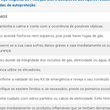
das de autoproteção:
SMOS
antenha a calma e conte com a ocorrência de possíveis réplicas;
ão acenda fósforos nem isqueiros, pois pode haver fugas de gás;
bserve se a sua casa sofreu danos graves e saia imediatamente se s
urança;
aso duvide da integridade dos circuitos de gás, eletricidade ou água,
nca utilize os elevadores;
onfirme a validade do seu Kit de emergência e reveja o seu conteúdo
erifique se existem feridos e, se necessário, preste os primeiros socor
enha cuidado com vidros partidos ou cabos de eletricidade. Evite f
impe imediatamente os produtos inflamáveis que se tenham derrama