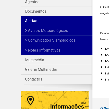
Agentes
O Centr
Documentos
magnitu
Alertas
Avisos Meteorológicos
De acor
Nossa S
Comunicados Sismológicos
​IV
Notas Informativas
IV 
Multimédia
IV 
III
Galeria Multimédia
III
Contactos
III
O Se