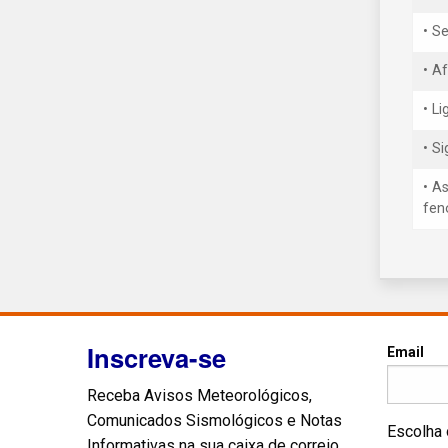
• S
• A
• L
• S
• A
fen
Inscreva-se
Email
Receba Avisos Meteorológicos,
Comunicados Sismológicos e Notas
Escolha 
Informativas na sua caixa de correio.