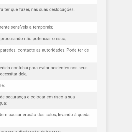
á ter que fazer, nas suas deslocações,
ente sensíveis a temporais;
, procurando não potenciar o risco;
s paredes, contacte as autoridades. Pode ter de
medida contribui para evitar acidentes nos seus
cessitar dele;
se;
 de segurança e colocar em risco a sua
gua;
odem causar erosão dos solos, levando à queda