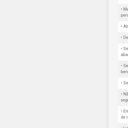
• M
per
• A
• D
• S
aba
• Se
ben
• S
• N
seg
• E
de 