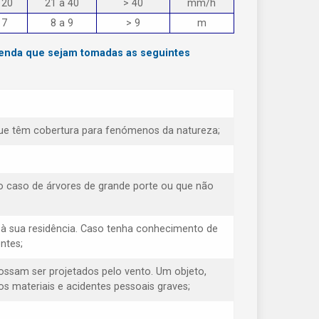
 20
21 a 40
> 40
mm/h
 7
8 a 9
> 9
m
menda que sejam tomadas as seguintes
e que têm cobertura para fenómenos da natureza;
o caso de árvores de grande porte ou que não
à sua residência. Caso tenha conhecimento de
ntes;
possam ser projetados pelo vento. Um objeto,
s materiais e acidentes pessoais graves;