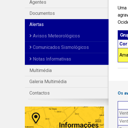
Agentes
Uma 
Documentos
agrav
Ocide
Alertas
Gru
Avisos Meteorológicos
Cor
Comunicados Sismológicos
Ama
Notas Informativas
Multimédia
Galeria Multimédia
Contactos
Os a
Ven
Ven