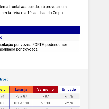
ema frontal associado, irá provocar um
exta-feira dia 19, as ilhas do Grupo
to
ipitação por vezes FORTE, podendo ser
panhada por trovoada.
tros:
elo
Laranja
Vermelho
Unidade
 74
75 a 87
> 87
km/h
 100
101 a 130
> 130
km/h