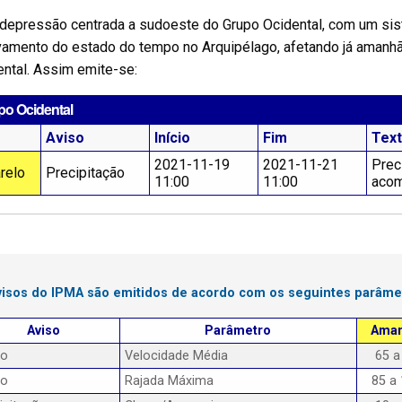
depressão centrada a sudoeste do Grupo Ocidental, com um sist
amento do estado do tempo no Arquipélago, afetando já amanhã s
ntal. Assim emite-se:
po Ocidental
Aviso
Início
Fim
Tex
2021-11-19
2021-11-21
Prec
relo
Precipitação
11:00
11:00
acom
visos do IPMA são emitidos de acordo com os seguintes parâme
Aviso
Parâmetro
Amar
to
Velocidade Média
65 a
to
Rajada Máxima
85 a