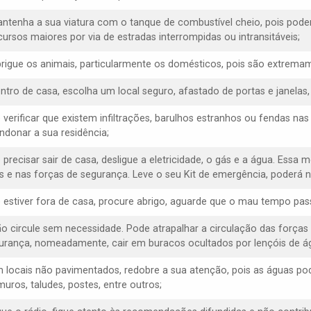
antenha a sua viatura com o tanque de combustível cheio, pois poder
cursos maiores por via de estradas interrompidas ou intransitáveis;
brigue os animais, particularmente os domésticos, pois são extremam
entro de casa, escolha um local seguro, afastado de portas e janelas
e verificar que existem infiltrações, barulhos estranhos ou fendas na
ndonar a sua residência;
 precisar sair de casa, desligue a eletricidade, o gás e a água. Essa 
s e nas forças de segurança. Leve o seu Kit de emergência, poderá ne
e estiver fora de casa, procure abrigo, aguarde que o mau tempo pas
ão circule sem necessidade. Pode atrapalhar a circulação das forças
urança, nomeadamente, cair em buracos ocultados por lençóis de á
m locais não pavimentados, redobre a sua atenção, pois as águas p
muros, taludes, postes, entre outros;