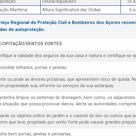
ipitação
Chuva/Aguaceiro
10 a
ação Marítima
Altura Significativa das Ondas
6 a
rviço Regional de Proteção Civil e Bombeiros dos Açores reco
das de autoproteção:
ECIPITAÇÃO/VENTOS FORTES
erifique a validade dos seguros da sua casa e viatura e certifique-s
nsolide telhados, portas e janelas;
orte ou pode as árvores próximas, que apresentem risco de queda. N
am propriedade sua, informe os serviços da sua autarquia;
antenha limpos os sistemas de drenagem, bem como, os adjacentes 
 situação que possa provocar danos, alerte as autoridades compete
uarde os objetos soltos do jardim e o caixote do lixo ou outros que 
mo que leve, projetado por vento forte pode causar grandes prejuízo
eche bem portas, janelas e persianas;