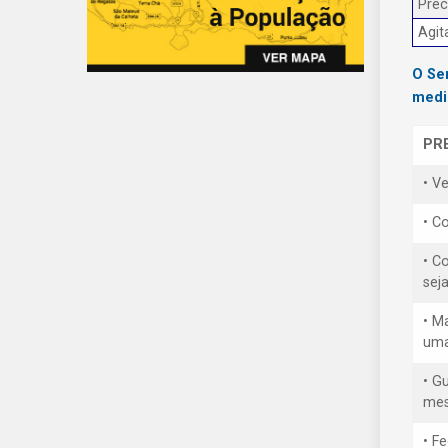
Prec
Agit
O Se
medi
PR
• V
• Co
• C
sej
• M
uma
• G
mes
• F