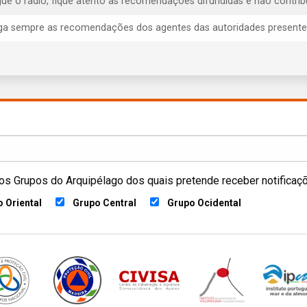
igue o rádio, fique atento às recomendações difundidas e não contrib
iga sempre as recomendações dos agentes das autoridades presentes, 
os Grupos do Arquipélago dos quais pretende receber notificaç
 Oriental
Grupo Central
Grupo Ocidental