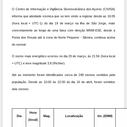
O Centro de Informação e Vigilância Sismovulcânica dos Açores (CIVISA)
informa que atividade sísmica que se tem vindo a registar desde as 16:05
(hora local = UTC-1) do dia 19 de março na ilha de São Jorge, mais
concretamente ao longo de uma faixa com direção WNW-ESE, desde a
Ponta dos Rosais até à zona do Norte Pequeno - Silveira, continua acima
do normal.
O sismo mais energético ocorreu no dia 29 de março, às 21:56 (hora local
= UTC) e teve magnitude 3,8 (Richter).
Até ao momento foram identificados cerca de 248 sismos sentidos pela
população. Desde as 10:00 às 22:00 do dia 16 de abril, foram sentidos
dois sismos:
Hora
Dia
Mag.
Localização
Int. (EMM)
(local)