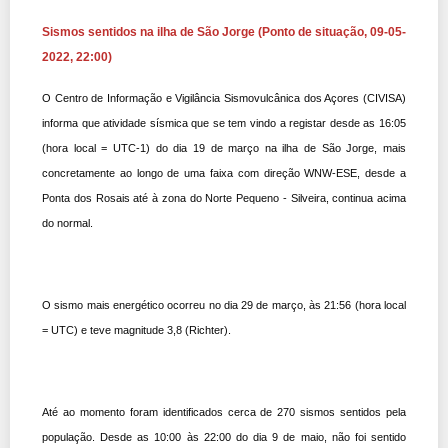
Sismos sentidos na ilha de São Jorge (Ponto de situação, 09-05-
2022, 22:00)
O Centro de Informação e Vigilância Sismovulcânica dos Açores (CIVISA)
informa que atividade sísmica que se tem vindo a registar desde as 16:05
(hora local = UTC-1) do dia 19 de março na ilha de São Jorge, mais
concretamente ao longo de uma faixa com direção WNW-ESE, desde a
Ponta dos Rosais até à zona do Norte Pequeno - Silveira, continua acima
do normal.
O sismo mais energético ocorreu no dia 29 de março, às 21:56 (hora local
= UTC) e teve magnitude 3,8 (Richter
).
Até ao momento foram identificados cerc
a de 270 sism
os sentidos pela
população. D
esde as 10:00 às 22:00 do dia 9 de maio, não foi se
ntido