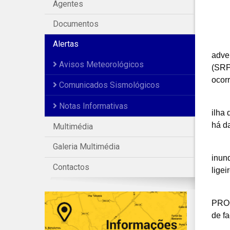
Agentes
Documentos
Alertas
adve
Avisos Meteorológicos
(SRP
ocorr
Comunicados Sismológicos
Notas Informativas
ilha
há da
Multimédia
Galeria Multimédia
inun
Contactos
ligei
PROC
de f