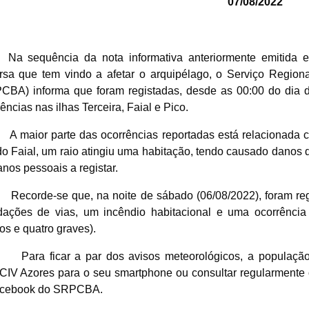
07/08/2022
Na sequência da nota informativa anteriormente emitida 
rsa que tem vindo a afetar o arquipélago, o Serviço Region
CBA) informa que foram registadas, desde as 00:00 do dia 
ências nas ilhas Terceira, Faial e Pico.
A maior parte das ocorrências reportadas está relacionada 
 do Faial, um raio atingiu uma habitação, tendo causado dano
nos pessoais a registar.
Recorde-se que, na noite de sábado (06/08/2022), foram r
dações de vias, um incêndio habitacional e uma ocorrência 
ros e quatro graves).
Para ficar a par dos avisos meteorológicos, a populaçã
IV Azores para o seu smartphone ou consultar regularmente 
acebook do SRPCBA.