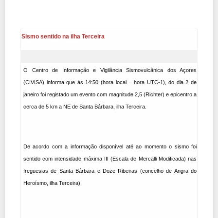
Sismo sentido na ilha Terceira
O Centro de Informação e Vigilância Sismovulcânica dos Açores
(CIVISA) informa
que às 14:50 (hora local = hora UTC-1), do dia 2 de
janeiro foi registado um evento com magnitude 2,5 (Richter) e epicentro a
cerca de 5 km a NE de Santa Bárbara, ilha Terceira.
De acordo com a informação disponível até ao momento o sismo foi
sentido com intensidade máxima III (Escala de Mercalli Modificada) nas
freguesias de Santa Bárbara e Doze Ri
beiras (concelho de Angra do
Heroísmo, ilha Terceira).