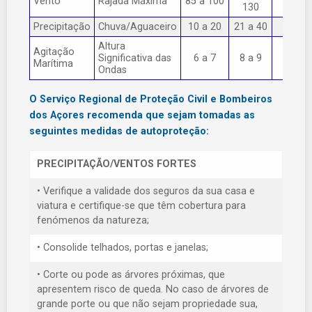
Vento
Rajada Máxima
85 a 100
> 130
130
Precipitação
Chuva/Aguaceiro
10 a 20
21 a 40
> 40
Altura
Agitação
Significativa das
6 a 7
8 a 9
> 9
Marítima
Ondas
O Serviço Regional de Proteção Civil e Bombeiros
dos Açores recomenda que sejam tomadas as
seguintes medidas de autoproteção:
PRECIPITAÇÃO/VENTOS FORTES
• Verifique a validade dos seguros da sua casa e
viatura e certifique-se que têm cobertura para
fenómenos da natureza;
• Consolide telhados, portas e janelas;
• Corte ou pode as árvores próximas, que
apresentem risco de queda. No caso de árvores de
grande porte ou que não sejam propriedade sua,