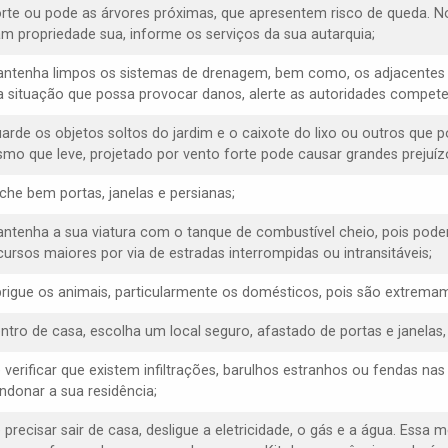
orte ou pode as árvores próximas, que apresentem risco de queda. N
am propriedade sua, informe os serviços da sua autarquia;
antenha limpos os sistemas de drenagem, bem como, os adjacentes 
 situação que possa provocar danos, alerte as autoridades compete
uarde os objetos soltos do jardim e o caixote do lixo ou outros que 
mo que leve, projetado por vento forte pode causar grandes prejuízo
eche bem portas, janelas e persianas;
antenha a sua viatura com o tanque de combustível cheio, pois poder
cursos maiores por via de estradas interrompidas ou intransitáveis;
brigue os animais, particularmente os domésticos, pois são extremam
entro de casa, escolha um local seguro, afastado de portas e janelas
e verificar que existem infiltrações, barulhos estranhos ou fendas na
ndonar a sua residência;
 precisar sair de casa, desligue a eletricidade, o gás e a água. Essa 