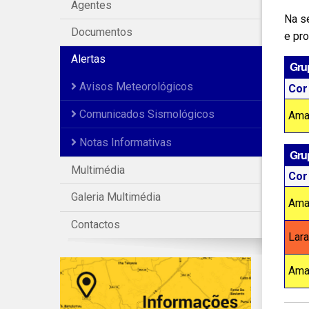
Agentes
Na se
Documentos
e pro
Alertas
Gru
Avisos Meteorológicos
Cor
Comunicados Sismológicos
Ama
Notas Informativas
Gru
Multimédia
Cor
Galeria Multimédia
Ama
Contactos
Lara
Ama