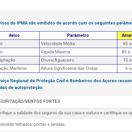
visos do IPMA são emitidos de acordo com os seguintes parâme
Aviso
Parâmetro
Amar
to
Velocidade Média
65 a
to
Rajada Máxima
85 a
ipitação
Chuva/Aguaceiro
10 a
ação Marítima
Altura Significativa das Ondas
6 a
rviço Regional de Proteção Civil e Bombeiros dos Açores reco
das de autoproteção:
ECIPITAÇÃO/VENTOS FORTES
erifique a validade dos seguros da sua casa e viatura e certifique-s
nsolide telhados, portas e janelas;