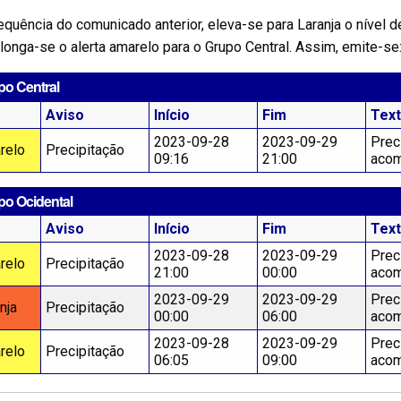
quência do comunicado anterior, eleva-se para Laranja o nível de
longa-se o alerta amarelo para o Grupo Central. Assim, emite-se
po Central
Aviso
Início
Fim
Tex
2023-09-28
2023-09-29
Prec
relo
Precipitação
09:16
21:00
acom
po Ocidental
Aviso
Início
Fim
Tex
2023-09-28
2023-09-29
Prec
relo
Precipitação
21:00
00:00
acom
2023-09-29
2023-09-29
Prec
nja
Precipitação
00:00
06:00
acom
2023-09-28
2023-09-29
Prec
relo
Precipitação
06:05
09:00
acom