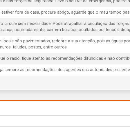
s e nas forças de segurança. Leve o seu Kit de emergência, poderá ne
e estiver fora de casa, procure abrigo, aguarde que o mau tempo pas
ão circule sem necessidade. Pode atrapalhar a circulação das forças
urança, nomeadamente, cair em buracos ocultados por lençóis de á
m locais não pavimentados, redobre a sua atenção, pois as águas p
muros, taludes, postes, entre outros;
igue o rádio, fique atento às recomendações difundidas e não contrib
iga sempre as recomendações dos agentes das autoridades presentes, 