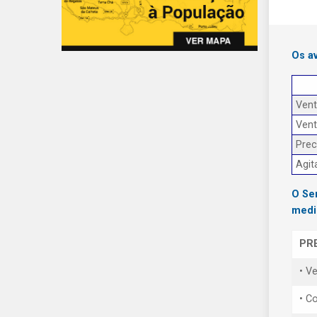
Os a
Ven
Ven
Prec
Agit
O Se
medi
PR
• V
• Co