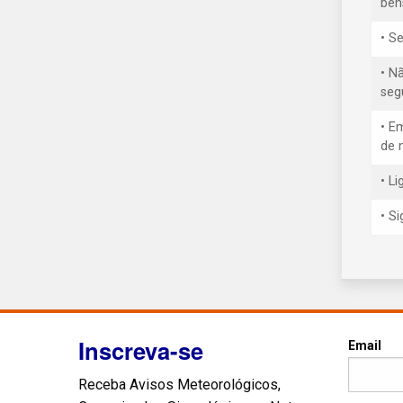
ben
• S
• N
seg
• E
de 
• L
• S
Inscreva-se
Email
Receba Avisos Meteorológicos,