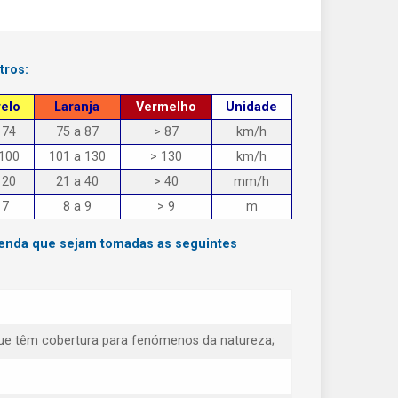
tros:
elo
Laranja
Vermelho
Unidade
 74
75 a 87
> 87
km/h
 100
101 a 130
> 130
km/h
 20
21 a 40
> 40
mm/h
 7
8 a 9
> 9
m
menda que sejam tomadas as seguintes
e que têm cobertura para fenómenos da natureza;