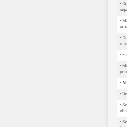
• C
sej
• M
uma
• G
mes
• F
• M
per
• A
• D
• S
aba
• Se