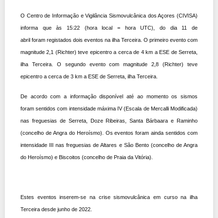
O Centro de Informação e Vigilância Sismovulcânica dos Açores (CIVISA)
informa que às 15:22 (hora local = hora UTC), do dia 11 de
abril foram registados dois eventos na ilha Terceira. O primeiro evento com
magnitude 2,1 (Richter) teve epicentro a cerca de 4 km a ESE de Serreta,
ilha Terceira. O segundo evento com magnitude 2,8 (Richter) teve
epicentro a cerca de 3 km a ESE de Serreta, ilha Terceira.
De acordo com a informação disponível até ao momento os sismos
foram sentidos com intensidade máxima IV (Escala de Mercalli Modificada)
nas freguesias de Serreta, Doze Ribeiras, Santa Bárbaara e Raminho
(concelho de Angra do Heroísmo). Os eventos foram ainda sentidos com
intensidade III nas freguesias de Altares e São Bento (concelho de Angra
do Heroísmo) e Biscoitos (concelho de Praia da Vitória).
Estes eventos inserem-se na crise sismovulcânica em curso na ilha
Terceira desde junho de 2022.​