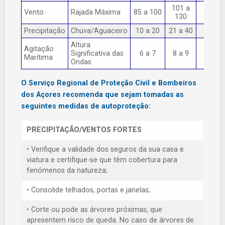
101 a
Vento
Rajada Máxima
85 a 100
> 130
130
Precipitação
Chuva/Aguaceiro
10 a 20
21 a 40
> 40
Altura
Agitação
Significativa das
6 a 7
8 a 9
> 9
Marítima
Ondas
O Serviço Regional de Proteção Civil e Bombeiros
dos Açores recomenda que sejam tomadas as
seguintes medidas de autoproteção:
PRECIPITAÇÃO/VENTOS FORTES
• Verifique a validade dos seguros da sua casa e
viatura e certifique-se que têm cobertura para
fenómenos da natureza;
• Consolide telhados, portas e janelas;
• Corte ou pode as árvores próximas, que
apresentem risco de queda. No caso de árvores de