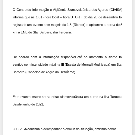
O Centro de Informação e Vigilância Sismovulcânica dos Açores (CIVISA)
informa que às 1:01 (hora local = hora UTC-1), do dia 28 de dezembro foi
registado um evento com magnitude 1,8 (Richter) e epicentro a cerca de 5
km a ENE de Sta. Bárbara, ilha Terceira.
De acordo com a informação disponível até ao momento o sismo foi
sentido com intensidade máxima III (Escala de Mercalli Modificada) em Sta.
Bárbara (Concelho de Angra do Heroísmo). .
Este evento insere-se na crise sismovulcânica em curso na ilha Terceira
desde junho de 2022.
O CIVISA continua a acompanhar o evoluir da situação, emitindo novos