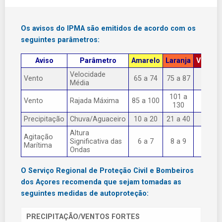
Os avisos do IPMA são emitidos de acordo com os
seguintes parâmetros:
Aviso
Parâmetro
Amarelo
Laranja
Vermel
Velocidade
Vento
65 a 74
75 a 87
> 87
Média
101 a
Vento
Rajada Máxima
85 a 100
> 130
130
Precipitação
Chuva/Aguaceiro
10 a 20
21 a 40
> 40
Altura
Agitação
Significativa das
6 a 7
8 a 9
> 9
Marítima
Ondas
O Serviço Regional de Proteção Civil e Bombeiros
dos Açores recomenda que sejam tomadas as
seguintes medidas de autoproteção:
PRECIPITAÇÃO/VENTOS FORTES