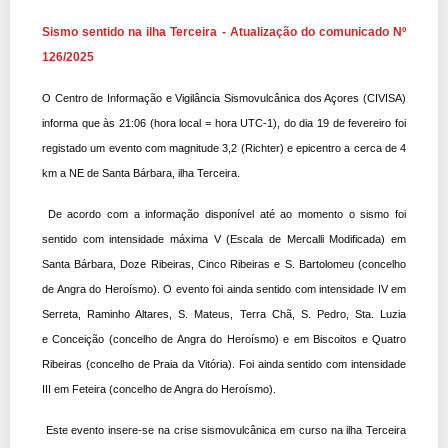
Sismo sentido na ilha Terceira - Atualização do comunicado Nº
126/2025
O Centro de Informação e Vigilância Sismovulcânica dos Açores (CIVISA)
informa que às 21:06 (hora local = hora UTC-1), do dia 19 de fevereiro foi
registado um evento com magnitude 3,2 (Richter) e epicentro a cerca de 4
km a NE de Santa Bárbara, ilha Terceira.
De acordo com a informação disponível até ao momento o sismo foi
sentido com intensidade máxima V (Escala de Mercalli Modificada) em
Santa Bárbara, Doze Ribeiras, Cinco Ribeiras e S. Bartolomeu (concelho
de Angra do Heroísmo). O evento foi ainda sentido com intensidade IV em
Serreta, Raminho Altares, S. Mateus, Terra Chã, S. Pedro, Sta. Luzia
e Conceição (concelho de Angra do Heroísmo) e em Biscoitos e Quatro
Ribeiras (concelho de Praia da Vitória). Foi ainda sentido com intensidade
III em Feteira (concelho de Angra do Heroísmo).
Este evento insere-se na crise sismovulcânica em curso na ilha Terceira