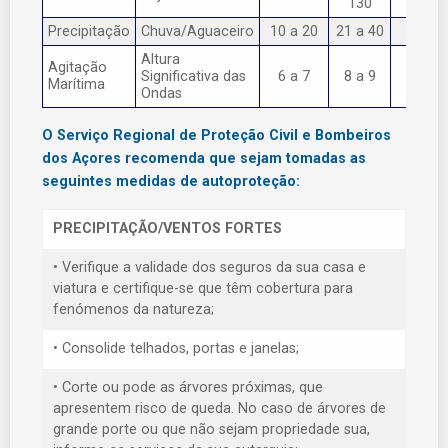
130
Precipitação
Chuva/Aguaceiro
10 a 20
21 a 40
> 40
Altura
Agitação
Significativa das
6 a 7
8 a 9
> 9
Marítima
Ondas
O Serviço Regional de Proteção Civil e Bombeiros
dos Açores recomenda que sejam tomadas as
seguintes medidas de autoproteção:
PRECIPITAÇÃO/VENTOS FORTES
• Verifique a validade dos seguros da sua casa e
viatura e certifique-se que têm cobertura para
fenómenos da natureza;
• Consolide telhados, portas e janelas;
• Corte ou pode as árvores próximas, que
apresentem risco de queda. No caso de árvores de
grande porte ou que não sejam propriedade sua,