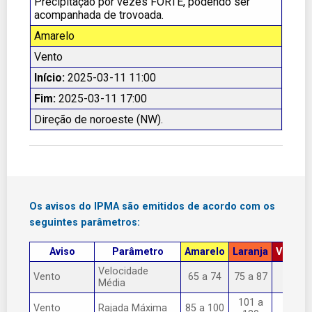
Precipitação por vezes FORTE, podendo ser
acompanhada de trovoada.
Amarelo
Vento
Início:
2025-03-11 11:00
Fim:
2025-03-11 17:00
Direção de noroeste (NW).
Os avisos do IPMA são emitidos de acordo com os
seguintes parâmetros:
Aviso
Parâmetro
Amarelo
Laranja
Vermel
Velocidade
Vento
65 a 74
75 a 87
> 87
Média
101 a
Vento
Rajada Máxima
85 a 100
> 130