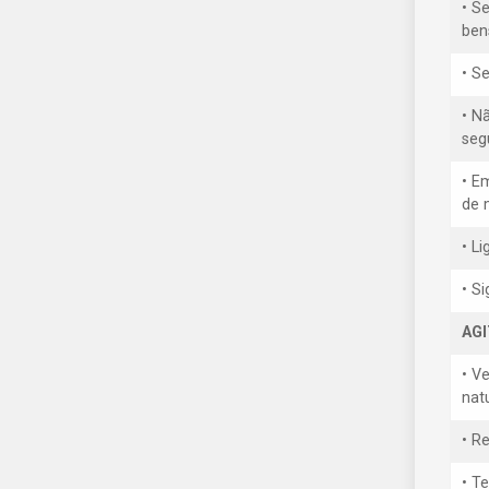
• Se
ben
• S
• N
seg
• E
de 
• L
• S
AG
• V
nat
• R
• T