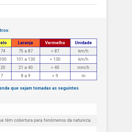
tros:
elo
Laranja
Vermelho
Unidade
 74
75 a 87
> 87
km/h
 100
101 a 130
> 130
km/h
 20
21 a 40
> 40
mm/h
 7
8 a 9
> 9
m
menda que sejam tomadas as seguintes
e que têm cobertura para fenómenos da natureza;