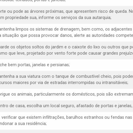
orte ou pode as árvores próximas, que apresentem risco de queda. N
am propriedade sua, informe os serviços da sua autarquia;
antenha limpos os sistemas de drenagem, bem como, os adjacentes 
 situação que possa provocar danos, alerte as autoridades compete
uarde os objetos soltos do jardim e o caixote do lixo ou outros que 
mo que leve, projetado por vento forte pode causar grandes prejuízo
eche bem portas, janelas e persianas;
antenha a sua viatura com o tanque de combustível cheio, pois poder
cursos maiores por via de estradas interrompidas ou intransitáveis;
brigue os animais, particularmente os domésticos, pois são extremam
entro de casa, escolha um local seguro, afastado de portas e janelas
e verificar que existem infiltrações, barulhos estranhos ou fendas na
ndonar a sua residência;