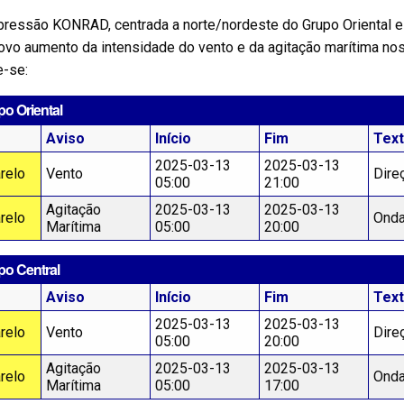
pressão KONRAD, centrada a norte/nordeste do Grupo Oriental e
vo aumento da intensidade do vento e da agitação marítima nos 
e-se:
o Oriental
Aviso
Início
Fim
Tex
2025-03-13
2025-03-13
relo
Vento
Dire
05:00
21:00
Agitação
2025-03-13
2025-03-13
relo
Onda
Marítima
05:00
20:00
po Central
Aviso
Início
Fim
Tex
2025-03-13
2025-03-13
relo
Vento
Dire
05:00
20:00
Agitação
2025-03-13
2025-03-13
relo
Onda
Marítima
05:00
17:00