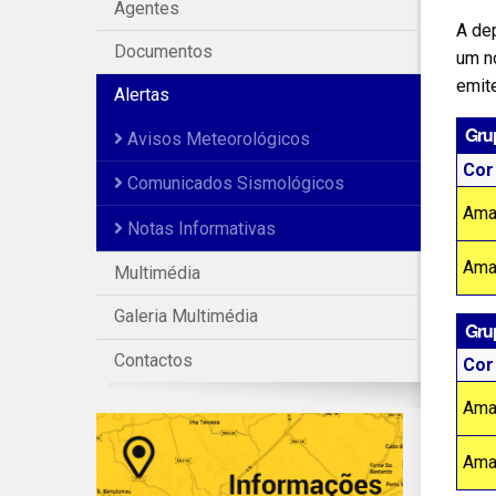
Agentes
A de
Documentos
um no
emit
Alertas
Grup
Avisos Meteorológicos
Cor
Comunicados Sismológicos
Ama
Notas Informativas
Ama
Multimédia
Galeria Multimédia
Gru
Contactos
Cor
Ama
Ama