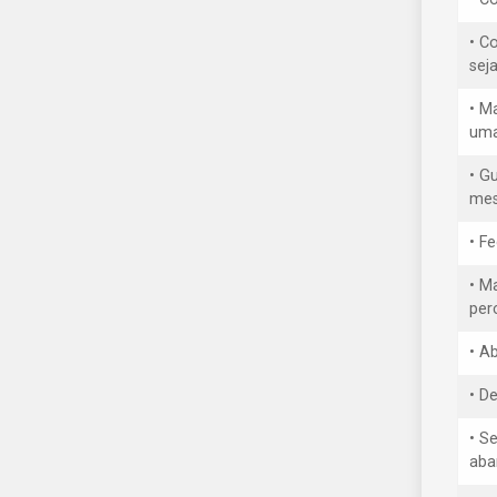
• C
sej
• M
uma
• G
mes
• F
• M
per
• A
• D
• S
aba