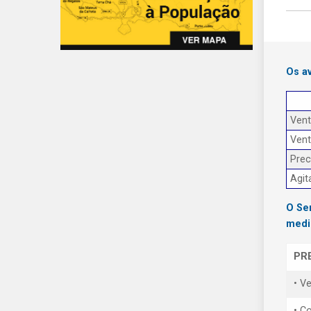
Os a
Ven
Ven
Prec
Agit
O Se
medi
PR
• V
• Co