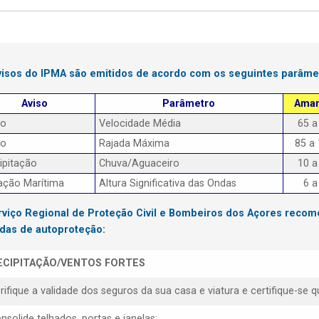
visos do IPMA são emitidos de acordo com os seguintes parâme
Aviso
Parâmetro
Amar
to
Velocidade Média
65 a
to
Rajada Máxima
85 a
ipitação
Chuva/Aguaceiro
10 a
ação Marítima
Altura Significativa das Ondas
6 a
rviço Regional de Proteção Civil e Bombeiros dos Açores reco
das de autoproteção:
ECIPITAÇÃO/VENTOS FORTES
erifique a validade dos seguros da sua casa e viatura e certifique-s
nsolide telhados, portas e janelas;