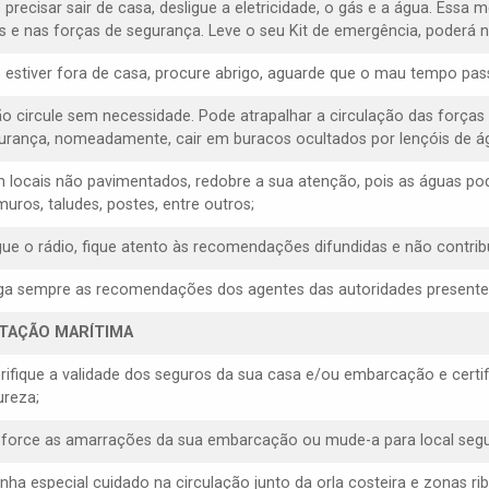
 precisar sair de casa, desligue a eletricidade, o gás e a água. Essa 
s e nas forças de segurança. Leve o seu Kit de emergência, poderá ne
e estiver fora de casa, procure abrigo, aguarde que o mau tempo pas
ão circule sem necessidade. Pode atrapalhar a circulação das forças
urança, nomeadamente, cair em buracos ocultados por lençóis de á
m locais não pavimentados, redobre a sua atenção, pois as águas p
muros, taludes, postes, entre outros;
igue o rádio, fique atento às recomendações difundidas e não contrib
iga sempre as recomendações dos agentes das autoridades presentes, 
ITAÇÃO MARÍTIMA
erifique a validade dos seguros da sua casa e/ou embarcação e cert
ureza;
eforce as amarrações da sua embarcação ou mude-a para local segu
enha especial cuidado na circulação junto da orla costeira e zonas rib