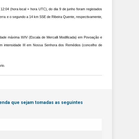
12:04 (hora local = hora UTC), do dia 9 de junho foram registados
Terra e o segundo a 14 km SSE de Ribeira Quente, respectivamente,
dade máxima III/IV (Escala de Mercalli Modificada) em Povoação e
m intensidade III em
Nossa Senhora dos Remédios (concelho de
rio.
menda que sejam tomadas as seguintes