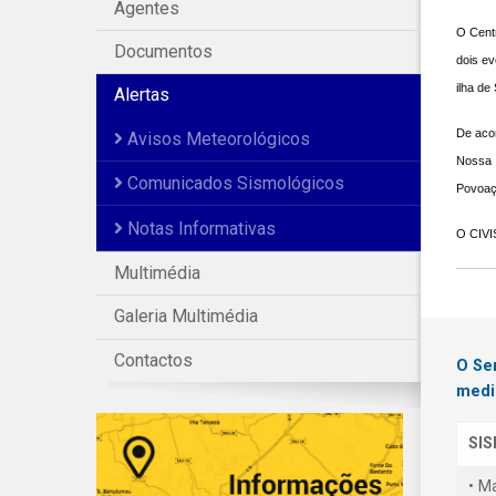
Agentes
O Centr
Documentos
dois ev
ilha de
Alertas
De acor
Avisos Meteorológicos
Nossa 
Comunicados Sismológicos
Povoaç
Notas Informativas
O CIVIS
Multimédia
Galeria Multimédia
Contactos
O Se
medi
SI
• M