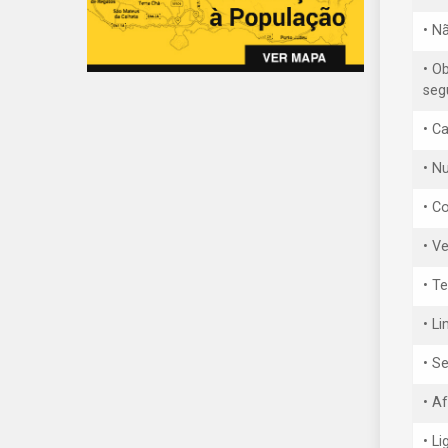
• N
• O
seg
• C
• Nu
• C
• V
• T
• L
• S
• A
• L