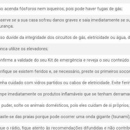
ão acenda fósforos nem isqueiros, pois pode haver fugas de gás;
bserve se a sua casa sofreu danos graves e saia imediatamente se s
urança;
aso duvide da integridade dos circuitos de gás, eletricidade ou água,
nca utilize os elevadores;
onfirme a validade do seu Kit de emergência e reveja o seu conteúdo
erifique se existem feridos e, se necessário, preste os primeiros socor
enha cuidado com vidros partidos ou cabos de eletricidade. Evite f
impe imediatamente os produtos inflamáveis que se tenham derrama
e puder, solte os animais domésticos, pois eles cuidam de si próprios;
faste-se das praias porque pode ocorrer uma onda gigante (tsunami)
igue o rádio, fique atento às recomendações difundidas e não contrib