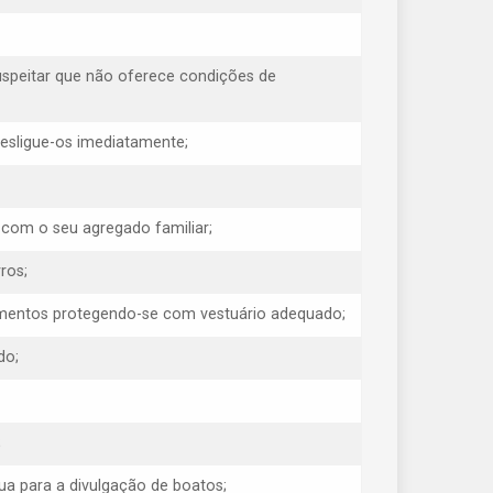
uspeitar que não oferece condições de
 desligue-os imediatamente;
 com o seu agregado familiar;
ros;
erimentos protegendo-se com vestuário adequado;
do;
;
ua para a divulgação de boatos;