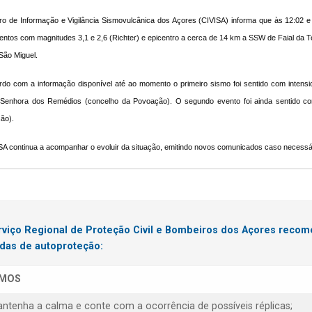
o de Informação e Vigilância Sismovulcânica dos Açores (CIVISA) informa que às 12:02 e 
entos com magnitudes 3,1 e 2,6 (Richter) e epicentro a cerca de 14 km a SSW de Faial da 
 São Miguel.
do com a informação disponível até ao momento o primeiro sismo foi sentido com intensi
Senhora dos Remédios (concelho da Povoação). O segundo evento foi ainda sentido co
ão)
.
A continua a acompanhar o evoluir da situação, emitindo novos comunicados caso necessá
rviço Regional de Proteção Civil e Bombeiros dos Açores reco
das de autoproteção:
SMOS
antenha a calma e conte com a ocorrência de possíveis réplicas;