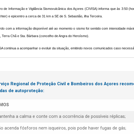
o de Informação e Vigilância Sismovulcânica dos Açores (CIVISA) informa que às 3:50 (hor
chter) e epicentro a cerca de 31 km a SE de S. Sebastião, ilha Terceira.
do com a informação disponível até ao momento o sismo foi sentido com intensidade máxima
 Terra Chã e Sta. Bárbara (concelho de Angra do Heroísmo).
A continua a acompanhar o evoluir da situação, emitindo novos comunicados caso necessá
rviço Regional de Proteção Civil e Bombeiros dos Açores reco
das de autoproteção:
SMOS
antenha a calma e conte com a ocorrência de possíveis réplicas;
ão acenda fósforos nem isqueiros, pois pode haver fugas de gás;