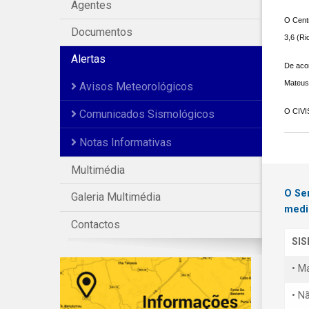
Agentes
O Centr
Documentos
3,6 (Ri
Alertas
De acor
Mateus,
Avisos Meteorológicos
O CIVIS
Comunicados Sismológicos
Notas Informativas
Multimédia
O Se
Galeria Multimédia
medi
Contactos
SI
• M
• N