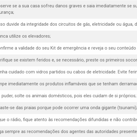
bserve se a sua casa sofreu danos graves e saia imediatamente se s
urança;
aso duvide da integridade dos circuitos de gás, eletricidade ou água,
nca utilize os elevadores;
onfirme a validade do seu Kit de emergência e reveja o seu conteúdo
erifique se existem feridos e, se necessário, preste os primeiros socor
enha cuidado com vidros partidos ou cabos de eletricidade. Evite f
impe imediatamente os produtos inflamáveis que se tenham derrama
e puder, solte os animais domésticos, pois eles cuidam de si próprios;
faste-se das praias porque pode ocorrer uma onda gigante (tsunami)
igue o rádio, fique atento às recomendações difundidas e não contrib
iga sempre as recomendações dos agentes das autoridades presentes, 