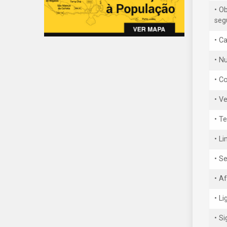
• O
seg
• C
• Nu
• C
• V
• T
• L
• S
• A
• L
• S