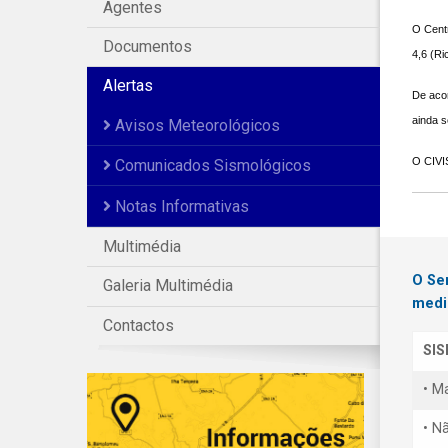
Agentes
O Centr
Documentos
4,6 (Ri
Alertas
De aco
ainda s
Avisos Meteorológicos
O CIVIS
Comunicados Sismológicos
Notas Informativas
Multimédia
O Se
Galeria Multimédia
medi
Contactos
SI
• M
• N