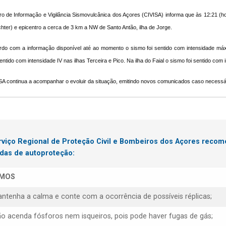
o de Informação e Vigilância Sismovulcânica dos Açores (CIVISA) informa que às 12:21 (ho
chter) e epicentro a cerca de 3 km a NW de Santo Antão, ilha de Jorge.
rdo com a informação disponível até ao momento o sismo foi sentido com intensidade máx
entido com intensidade IV nas ilhas Terceira e Pico. Na ilha do Faial o sismo foi sentido com i
A continua a acompanhar o evoluir da situação, emitindo novos comunicados caso necessá
rviço Regional de Proteção Civil e Bombeiros dos Açores reco
das de autoproteção:
SMOS
antenha a calma e conte com a ocorrência de possíveis réplicas;
ão acenda fósforos nem isqueiros, pois pode haver fugas de gás;