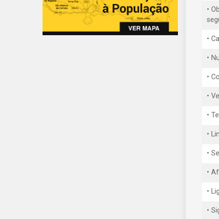
• O
seg
• C
• Nu
• C
• V
• T
• L
• S
• A
• L
• S