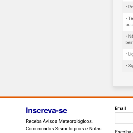
• R
• T
cos
• N
bei
• L
• S
Inscreva-se
Email
Receba Avisos Meteorológicos,
Comunicados Sismológicos e Notas
Escolha 