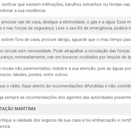
e verificar que existem infiltrações, barulhos estranhos ou fendas na
ndonar a sua residência;
 precisar sair de casa, desligue a eletricidade, o gás e a água. Essa 
s e nas forças de segurança. Leve o seu Kit de emergência, poderá ne
e estiver fora de casa, procure abrigo, aguarde que o mau tempo pas
ão circule sem necessidade. Pode atrapalhar a circulação das forças
urança, nomeadamente, cair em buracos ocultados por lençóis de á
m locais não pavimentados, redobre a sua atenção, pois as águas p
muros, taludes, postes, entre outros;
igue o rádio, fique atento às recomendações difundidas e não contrib
iga sempre as recomendações dos agentes das autoridades presentes, 
ITAÇÃO MARÍTIMA
erifique a validade dos seguros da sua casa e/ou embarcação e cert
ureza;