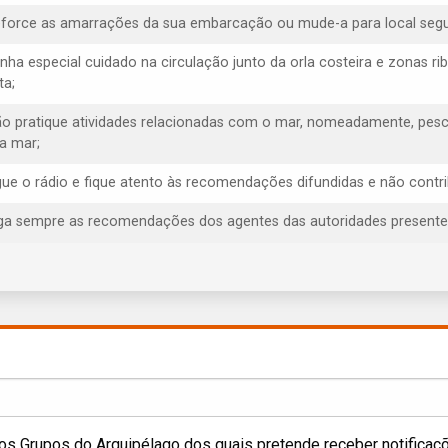
eforce as amarrações da sua embarcação ou mude-a para local segu
enha especial cuidado na circulação junto da orla costeira e zonas rib
ta;
ão pratique atividades relacionadas com o mar, nomeadamente, pesca
ra mar;
igue o rádio e fique atento às recomendações difundidas e não contr
iga sempre as recomendações dos agentes das autoridades presentes, 
os Grupos do Arquipélago dos quais pretende receber notificaç