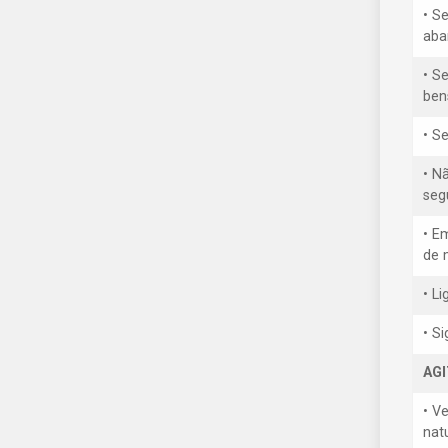
• S
aba
• Se
ben
• S
• N
seg
• E
de 
• L
• S
AG
• V
nat