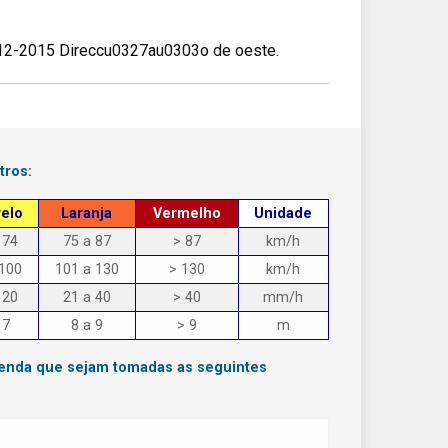
12-2015 Direccu0327au0303o de oeste.
tros:
elo
Laranja
Vermelho
Unidade
 74
75 a 87
> 87
km/h
 100
101 a 130
> 130
km/h
 20
21 a 40
> 40
mm/h
 7
8 a 9
> 9
m
menda que sejam tomadas as seguintes