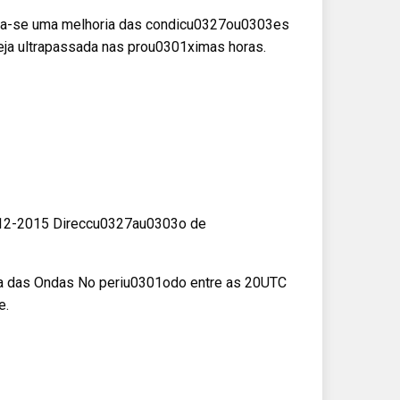
ica-se uma melhoria das condicu0327ou0303es
ja ultrapassada nas prou0301ximas horas.
-12-2015 Direccu0327au0303o de
a das Ondas No periu0301odo entre as 20UTC
e.