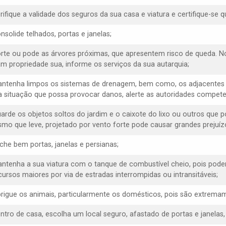
erifique a validade dos seguros da sua casa e viatura e certifique-s
nsolide telhados, portas e janelas;
orte ou pode as árvores próximas, que apresentem risco de queda. N
am propriedade sua, informe os serviços da sua autarquia;
antenha limpos os sistemas de drenagem, bem como, os adjacentes 
 situação que possa provocar danos, alerte as autoridades compete
uarde os objetos soltos do jardim e o caixote do lixo ou outros que 
mo que leve, projetado por vento forte pode causar grandes prejuízo
eche bem portas, janelas e persianas;
antenha a sua viatura com o tanque de combustível cheio, pois poder
cursos maiores por via de estradas interrompidas ou intransitáveis;
brigue os animais, particularmente os domésticos, pois são extremam
entro de casa, escolha um local seguro, afastado de portas e janelas