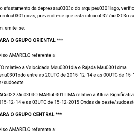
o afastamento da depressau0303o do arquipeu0301lago, verif
orolou0301gicas, prevendo-se que esta situacu0327au0303o se
m, emite-se:
PARA O GRUPO ORIENTAL ***
Aviso AMARELO referente a:
O relativo a Velocidade Meu0301dia e Rajada Mau0301xima
eriu0301odo entre as 20UTC de 2015-12-14 e as 00UTC de 15
e/sudoeste.
ACu0327Au0303O MARIu0301TIMA relativo a Altura Significativ
015-12-14 e as 03UTC de 15-12-2015 Ondas de oeste/sudoest
PARA O GRUPO CENTRAL ***
Aviso AMARELO referente a: