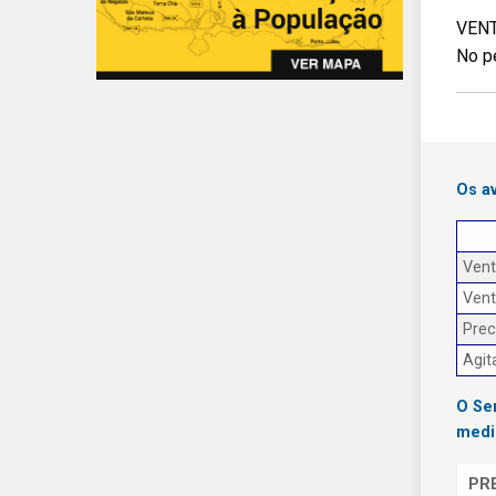
VENT
No p
Os a
Ven
Ven
Prec
Agit
O Se
medi
PR