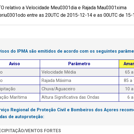
O relativo a Velocidade Meu0301dia e Rajada Mau0301xima
eriu0301odo entre as 20UTC de 2015-12-14 e as 00UTC de 15-
visos do IPMA são emitidos de acordo com os seguintes parâme
Aviso
Parâmetro
Amar
to
Velocidade Média
65 a
to
Rajada Máxima
85 a
ipitação
Chuva/Aguaceiro
10 a
ação Marítima
Altura Significativa das Ondas
6 a
rviço Regional de Proteção Civil e Bombeiros dos Açores reco
das de autoproteção:
ECIPITAÇÃO/VENTOS FORTES