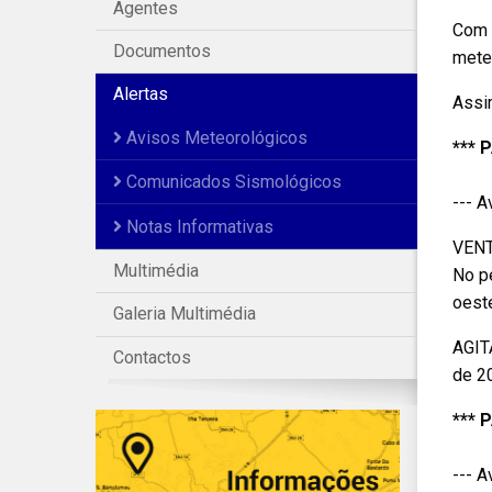
Agentes
Com 
Documentos
mete
Alertas
Assi
Avisos Meteorológicos
*** 
Comunicados Sismológicos
--- 
Notas Informativas
VENT
Multimédia
No p
oest
Galeria Multimédia
AGIT
Contactos
de 2
*** 
--- 