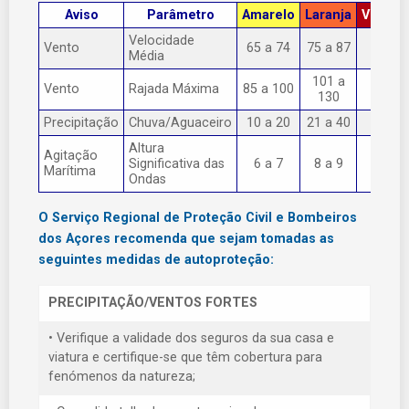
Aviso
Parâmetro
Amarelo
Laranja
Vermel
Velocidade
Vento
65 a 74
75 a 87
> 87
Média
101 a
Vento
Rajada Máxima
85 a 100
> 130
130
Precipitação
Chuva/Aguaceiro
10 a 20
21 a 40
> 40
Altura
Agitação
Significativa das
6 a 7
8 a 9
> 9
Marítima
Ondas
O Serviço Regional de Proteção Civil e Bombeiros
dos Açores recomenda que sejam tomadas as
seguintes medidas de autoproteção:
PRECIPITAÇÃO/VENTOS FORTES
• Verifique a validade dos seguros da sua casa e
viatura e certifique-se que têm cobertura para
fenómenos da natureza;