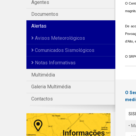
Agentes
O Centr
magnitu
Documentos
Alertas
De aco
Povoaç
Avisos Meteorológicos
d'Alto,
Comunicados Sismológicos
O SRPC
Notas Informativas
Multimédia
Galeria Multimédia
O Se
Contactos
medi
SI
• M