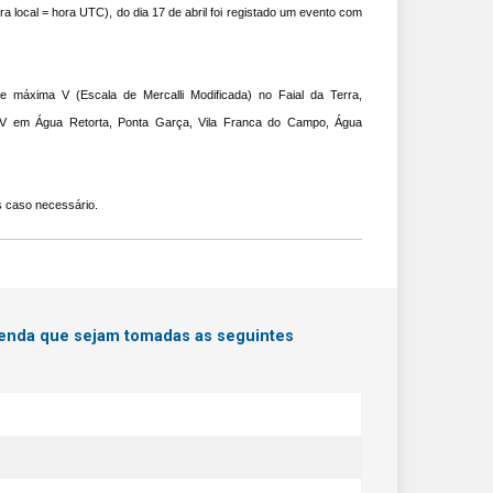
 local = hora UTC), do dia 17 de abril foi registado um evento com
.
 máxima V (Escala de Mercalli Modificada) no Faial da Terra,
e IV em Água Retorta, Ponta Garça, Vila Franca do Campo, Água
 caso necessário.
menda que sejam tomadas as seguintes