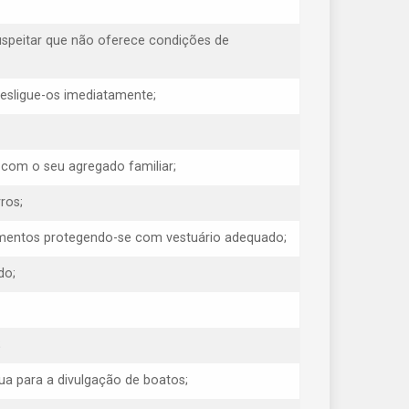
uspeitar que não oferece condições de
 desligue-os imediatamente;
 com o seu agregado familiar;
ros;
erimentos protegendo-se com vestuário adequado;
do;
;
ua para a divulgação de boatos;