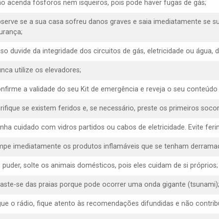
ão acenda fósforos nem isqueiros, pois pode haver fugas de gás;
bserve se a sua casa sofreu danos graves e saia imediatamente se s
urança;
aso duvide da integridade dos circuitos de gás, eletricidade ou água,
nca utilize os elevadores;
onfirme a validade do seu Kit de emergência e reveja o seu conteúdo
erifique se existem feridos e, se necessário, preste os primeiros socor
enha cuidado com vidros partidos ou cabos de eletricidade. Evite f
impe imediatamente os produtos inflamáveis que se tenham derrama
e puder, solte os animais domésticos, pois eles cuidam de si próprios;
faste-se das praias porque pode ocorrer uma onda gigante (tsunami)
igue o rádio, fique atento às recomendações difundidas e não contrib