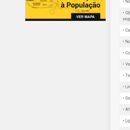
• N
• O
seg
• C
• Nu
• C
• V
• T
• L
• S
• A
• L