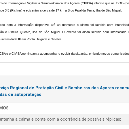
o de Informação e Vigilância Sismovulcânica dos Açores (CIVISA) informa que às 12:05 (hora
de 3,5 (Richter) e epicentro a cerca de 17 km a S do Faial da Terra, ilha de São Miguel
rdo com a informação disponível até ao momento o sismo foi sentido com intensidade
ão e Ribeira Quente, ilha de São Miguel. O evento foi ainda sentido com intensidad
 e intensidade III em Ponta Delgada e Ginetes.
BA e o CIVISA continuam a acompanhar o evoluir da situação, emitindo novos comunicados
rviço Regional de Proteção Civil e Bombeiros dos Açores reco
das de autoproteção:
SMOS
antenha a calma e conte com a ocorrência de possíveis réplicas;