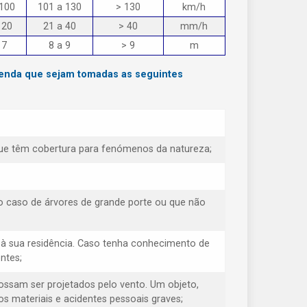
 100
101 a 130
> 130
km/h
 20
21 a 40
> 40
mm/h
 7
8 a 9
> 9
m
menda que sejam tomadas as seguintes
e que têm cobertura para fenómenos da natureza;
o caso de árvores de grande porte ou que não
à sua residência. Caso tenha conhecimento de
ntes;
possam ser projetados pelo vento. Um objeto,
s materiais e acidentes pessoais graves;