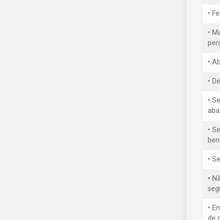
• F
• M
per
• A
• D
• S
aba
• Se
ben
• S
• N
seg
• E
de 