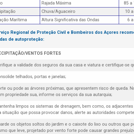
to
Rajada Máxima
85 a
ipitação
Chuva/Aguaceiro
10 a
ação Marítima
Altura Significativa das Ondas
6 a
rviço Regional de Proteção Civil e Bombeiros dos Açores reco
das de autoproteção:
ECIPITAÇÃO/VENTOS FORTES
erifique a validade dos seguros da sua casa e viatura e certifique-s
nsolide telhados, portas e janelas;
orte ou pode as árvores próximas, que apresentem risco de queda. N
am propriedade sua, informe os serviços da sua autarquia;
antenha limpos os sistemas de drenagem, bem como, os adjacentes 
 situação que possa provocar danos, alerte as autoridades compete
uarde os objetos soltos do jardim e o caixote do lixo ou outros que 
mo que leve, projetado por vento forte pode causar grandes prejuízo