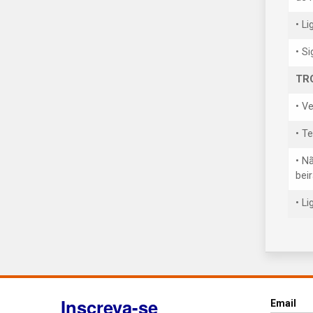
• L
• S
TR
• V
• T
• N
bei
• L
Inscreva-se
Email