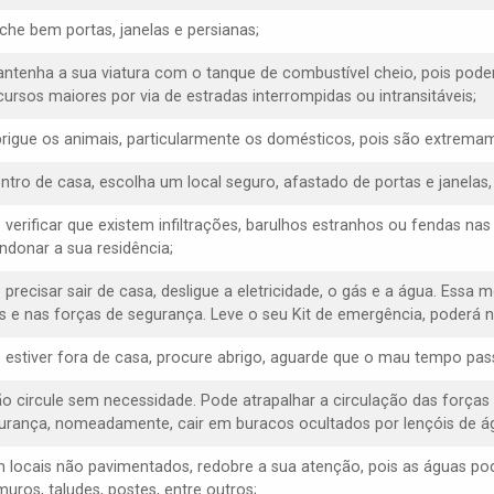
eche bem portas, janelas e persianas;
antenha a sua viatura com o tanque de combustível cheio, pois poder
cursos maiores por via de estradas interrompidas ou intransitáveis;
brigue os animais, particularmente os domésticos, pois são extremam
entro de casa, escolha um local seguro, afastado de portas e janelas
e verificar que existem infiltrações, barulhos estranhos ou fendas na
ndonar a sua residência;
 precisar sair de casa, desligue a eletricidade, o gás e a água. Essa 
s e nas forças de segurança. Leve o seu Kit de emergência, poderá ne
e estiver fora de casa, procure abrigo, aguarde que o mau tempo pas
ão circule sem necessidade. Pode atrapalhar a circulação das forças
urança, nomeadamente, cair em buracos ocultados por lençóis de á
m locais não pavimentados, redobre a sua atenção, pois as águas p
muros, taludes, postes, entre outros;