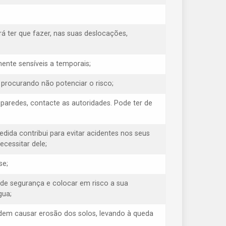
á ter que fazer, nas suas deslocações,
ente sensíveis a temporais;
, procurando não potenciar o risco;
s paredes, contacte as autoridades. Pode ter de
medida contribui para evitar acidentes nos seus
cessitar dele;
se;
 de segurança e colocar em risco a sua
gua;
odem causar erosão dos solos, levando à queda