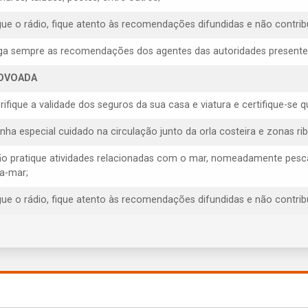
igue o rádio, fique atento às recomendações difundidas e não contrib
iga sempre as recomendações dos agentes das autoridades presentes, 
OVOADA
erifique a validade dos seguros da sua casa e viatura e certifique-s
enha especial cuidado na circulação junto da orla costeira e zonas rib
ão pratique atividades relacionadas com o mar, nomeadamente pesca
ra-mar;
igue o rádio, fique atento às recomendações difundidas e não contrib