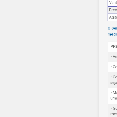
Ven
Prec
Agit
O Se
medi
PR
• V
• Co
• C
sej
• M
uma
• G
mes