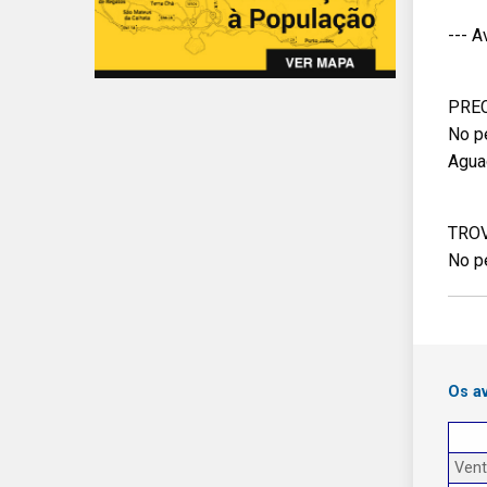
--- 
PRE
No p
Agua
TRO
No p
Os a
Ven