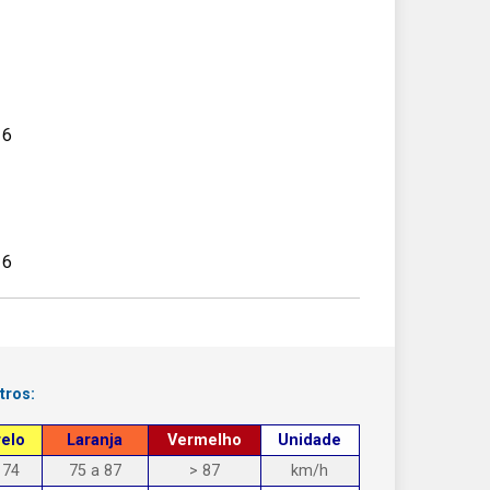
16
16
tros:
elo
Laranja
Vermelho
Unidade
 74
75 a 87
> 87
km/h