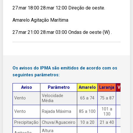
27.mar 18:00 28.mar 12:00 Direção de oeste.
Amarelo Agitação Marítima
27.mar 21:00 28.mar 03:00 Ondas de oeste (W) .
Os avisos do IPMA são emitidos de acordo com os
seguintes parâmetros:
Aviso
Parâmetro
Amarelo
Laranja
Vermel
Velocidade
Vento
65 a 74
75 a 87
> 87
Média
101 a
Vento
Rajada Máxima
85 a 100
> 130
130
Precipitação
Chuva/Aguaceiro
10 a 20
21 a 40
> 40
Altura