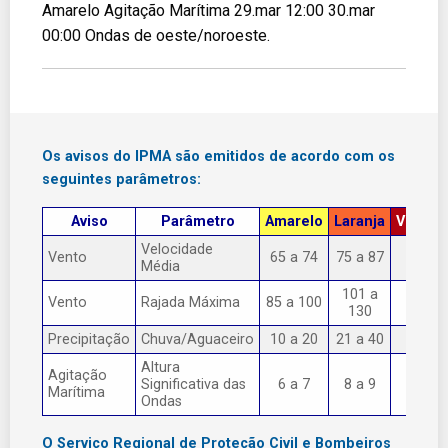
Amarelo Agitação Marítima 29.mar 12:00 30.mar
00:00 Ondas de oeste/noroeste.
Os avisos do IPMA são emitidos de acordo com os
seguintes parâmetros:
Aviso
Parâmetro
Amarelo
Laranja
Vermel
Velocidade
Vento
65 a 74
75 a 87
> 87
Média
101 a
Vento
Rajada Máxima
85 a 100
> 130
130
Precipitação
Chuva/Aguaceiro
10 a 20
21 a 40
> 40
Altura
Agitação
Significativa das
6 a 7
8 a 9
> 9
Marítima
Ondas
O Serviço Regional de Proteção Civil e Bombeiros