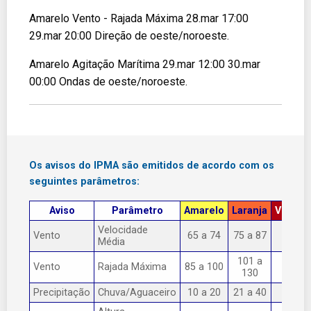
Amarelo Vento - Rajada Máxima 28.mar 17:00
29.mar 20:00 Direção de oeste/noroeste.
Amarelo Agitação Marítima 29.mar 12:00 30.mar
00:00 Ondas de oeste/noroeste.
Os avisos do IPMA são emitidos de acordo com os
seguintes parâmetros:
Aviso
Parâmetro
Amarelo
Laranja
Vermel
Velocidade
Vento
65 a 74
75 a 87
> 87
Média
101 a
Vento
Rajada Máxima
85 a 100
> 130
130
Precipitação
Chuva/Aguaceiro
10 a 20
21 a 40
> 40