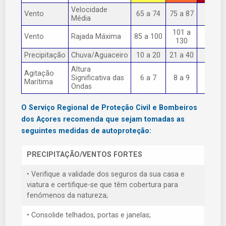
Velocidade
Vento
65 a 74
75 a 87
> 87
Média
101 a
Vento
Rajada Máxima
85 a 100
> 130
130
Precipitação
Chuva/Aguaceiro
10 a 20
21 a 40
> 40
Altura
Agitação
Significativa das
6 a 7
8 a 9
> 9
Marítima
Ondas
O Serviço Regional de Proteção Civil e Bombeiros
dos Açores recomenda que sejam tomadas as
seguintes medidas de autoproteção:
PRECIPITAÇÃO/VENTOS FORTES
• Verifique a validade dos seguros da sua casa e
viatura e certifique-se que têm cobertura para
fenómenos da natureza;
• Consolide telhados, portas e janelas;