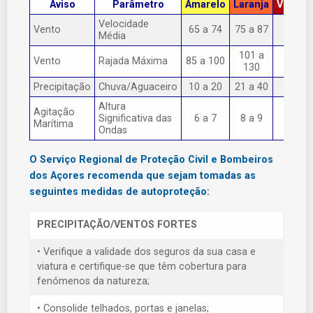
Aviso
Parâmetro
Amarelo
Laranja
Vermel
Velocidade
Vento
65 a 74
75 a 87
> 87
Média
101 a
Vento
Rajada Máxima
85 a 100
> 130
130
Precipitação
Chuva/Aguaceiro
10 a 20
21 a 40
> 40
Altura
Agitação
Significativa das
6 a 7
8 a 9
> 9
Marítima
Ondas
O Serviço Regional de Proteção Civil e Bombeiros
dos Açores recomenda que sejam tomadas as
seguintes medidas de autoproteção:
PRECIPITAÇÃO/VENTOS FORTES
• Verifique a validade dos seguros da sua casa e
viatura e certifique-se que têm cobertura para
fenómenos da natureza;
• Consolide telhados, portas e janelas;