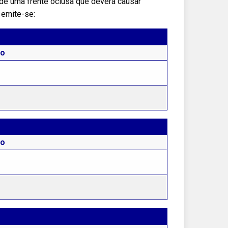
de uma frente oclusa que deverá causar
 emite-se:
to
to