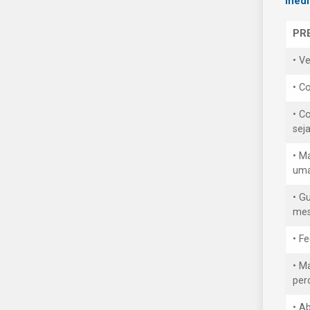
medi
PR
• V
• Co
• C
sej
• M
uma
• G
mes
• F
• M
per
• A