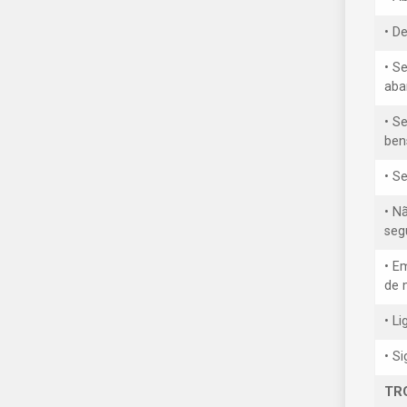
• D
• S
aba
• Se
ben
• S
• N
seg
• E
de 
• L
• S
TR