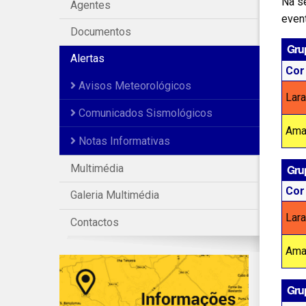
Na s
Agentes
even
Documentos
Grup
Alertas
Cor
Avisos Meteorológicos
Lara
Comunicados Sismológicos
Ama
Notas Informativas
Gru
Multimédia
Cor
Galeria Multimédia
Lara
Contactos
Ama
Gru