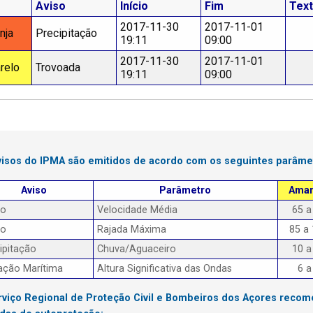
Aviso
Início
Fim
Tex
2017-11-30
2017-11-01
nja
Precipitação
19:11
09:00
2017-11-30
2017-11-01
relo
Trovoada
19:11
09:00
visos do IPMA são emitidos de acordo com os seguintes parâme
Aviso
Parâmetro
Amar
to
Velocidade Média
65 a
to
Rajada Máxima
85 a
ipitação
Chuva/Aguaceiro
10 a
ação Marítima
Altura Significativa das Ondas
6 a
rviço Regional de Proteção Civil e Bombeiros dos Açores reco