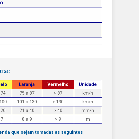
to
tros:
elo
Laranja
Vermelho
Unidade
 74
75 a 87
> 87
km/h
 100
101 a 130
> 130
km/h
 20
21 a 40
> 40
mm/h
 7
8 a 9
> 9
m
menda que sejam tomadas as seguintes