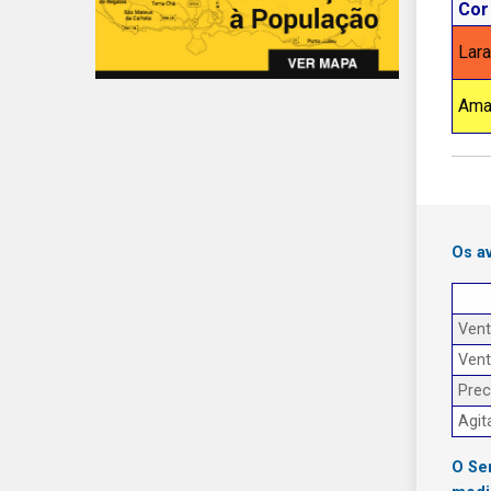
Cor
Lara
Ama
Os a
Ven
Ven
Prec
Agit
O Se