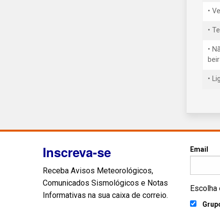
• V
• T
• N
bei
• L
Inscreva-se
Email
Receba Avisos Meteorológicos,
Comunicados Sismológicos e Notas
Escolha 
Informativas na sua caixa de correio.
Grupo