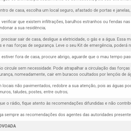
entro de casa, escolha um local seguro, afastado de portas e janelas
e verificar que existem infiltrações, barulhos estranhos ou fendas na
ndonar a sua residência;
 precisar sair de casa, desligue a eletricidade, o gás e a água. Essa 
s e nas forças de segurança. Leve o seu Kit de emergência, poderá ne
e estiver fora de casa, procure abrigo, aguarde que o mau tempo pas
ão circule sem necessidade. Pode atrapalhar a circulação das forças
urança, nomeadamente, cair em buracos ocultados por lençóis de á
m locais não pavimentados, redobre a sua atenção, pois as águas p
muros, taludes, postes, entre outros;
igue o rádio, fique atento às recomendações difundidas e não contrib
iga sempre as recomendações dos agentes das autoridades presentes, 
OVOADA