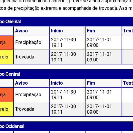
equência do comunicado anterior, preve-se ainda a aproximação 
tos de precipitação extrema e acompanhada de trovoada. Assim
o Oriental
Aviso
Início
Fim
Tex
2017-11-30
2017-11-01
nja
Precipitação
19:11
09:00
2017-11-30
2017-11-01
relo
Trovoada
19:11
09:00
po Central
Aviso
Início
Fim
Tex
2017-11-30
2017-11-01
nja
Precipitação
19:11
09:00
2017-11-30
2017-11-01
relo
Trovoada
19:11
09:00
po Ocidental