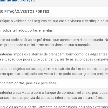
das de autoproteção:
ECIPITAÇÃO/VENTOS FORTES
erifique a validade dos seguros da sua casa e viatura e certifique-s
nsolide telhados, portas e janelas;
orte ou pode as árvores próximas, que apresentem risco de queda. N
am propriedade sua, informe os serviços da sua autarquia;
antenha limpos os sistemas de drenagem, bem como, os adjacentes 
 situação que possa provocar danos, alerte as autoridades compete
uarde os objetos soltos do jardim e o caixote do lixo ou outros que 
mo que leve, projetado por vento forte pode causar grandes prejuízo
eche bem portas, janelas e persianas;
antenha a sua viatura com o tanque de combustível cheio, pois poder
cursos maiores por via de estradas interrompidas ou intransitáveis;
brigue os animais, particularmente os domésticos, pois são extremam