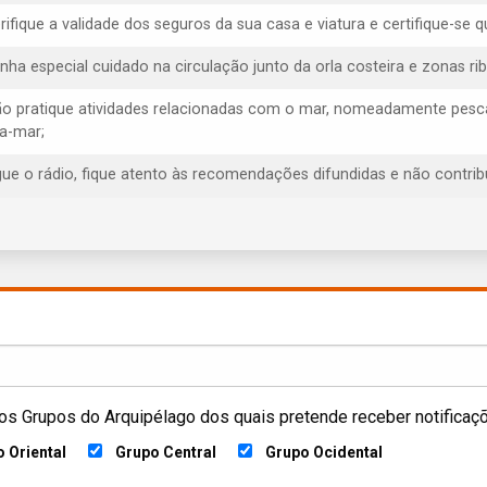
erifique a validade dos seguros da sua casa e viatura e certifique-s
enha especial cuidado na circulação junto da orla costeira e zonas rib
ão pratique atividades relacionadas com o mar, nomeadamente pesca
ra-mar;
igue o rádio, fique atento às recomendações difundidas e não contrib
os Grupos do Arquipélago dos quais pretende receber notificaç
 Oriental
Grupo Central
Grupo Ocidental