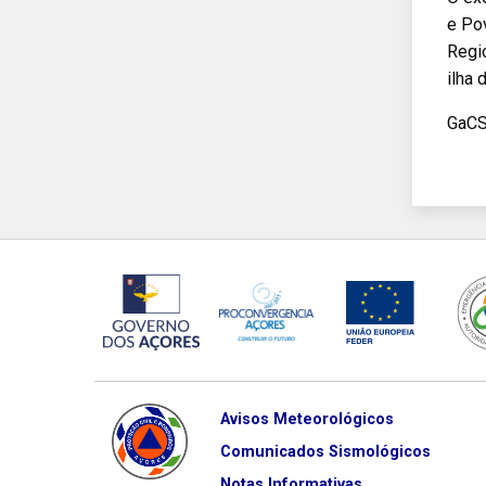
e Pov
Regi
ilha 
GaC
Avisos Meteorológicos
Comunicados Sismológicos
Notas Informativas