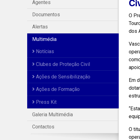
Ci
Agentes
Documentos
O Pr
Touro
Alertas
dos 
Multimédia
Vasco
Notícias
oper
como 
Clubes de Proteção Civil
apoio
Ações de Sensibilização
Em de
dota
Ações de Formação
estr
Press Kit
“Esta
Galeria Multimédia
equip
Contactos
O tit
opera