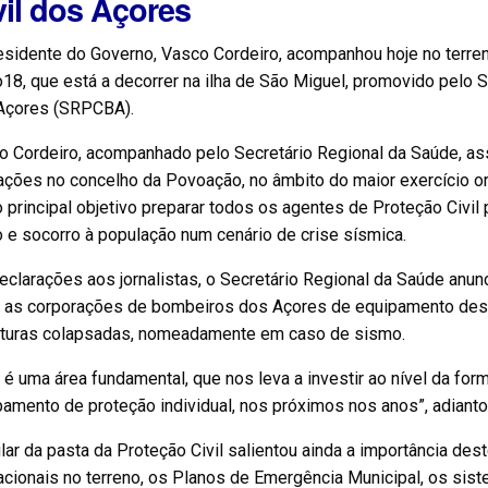
vil dos Açores
esidente do Governo, Vasco Cordeiro, acompanhou hoje no terre
18, que está a decorrer na ilha de São Miguel, promovido pelo 
Açores (SRPCBA).
 Cordeiro, acompanhado pelo Secretário Regional da Saúde, assi
ações no concelho da Povoação, no âmbito do maior exercício 
principal objetivo preparar todos os agentes de Proteção Civil 
 e socorro à população num cenário de crise sísmica.
clarações aos jornalistas, o Secretário Regional da Saúde anun
r as corporações de bombeiros dos Açores de equipamento des
uturas colapsadas, nomeadamente em caso de sismo.
 é uma área fundamental, que nos leva a investir ao nível da 
amento de proteção individual, nos próximos nos anos”, adiantou
ular da pasta da Proteção Civil salientou ainda a importância dest
cionais no terreno, os Planos de Emergência Municipal, os siste