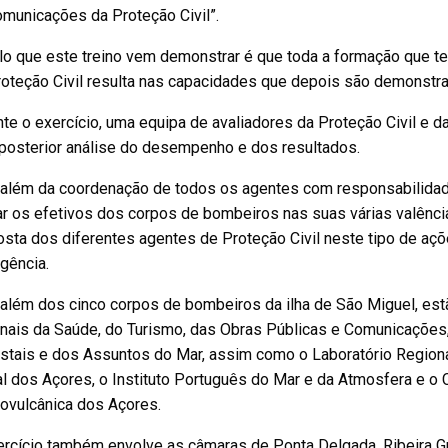
municações da Proteção Civil”.
lo que este treino vem demonstrar é que toda a formação que t
oteção Civil resulta nas capacidades que depois são demonstrada
te o exercício, uma equipa de avaliadores da Proteção Civil e da
 posterior análise do desempenho e dos resultados.
 além da coordenação de todos os agentes com responsabilidade
ar os efetivos dos corpos de bombeiros nas suas várias valência
sta dos diferentes agentes de Proteção Civil neste tipo de aç
gência.
além dos cinco corpos de bombeiros da ilha de São Miguel, est
onais da Saúde, do Turismo, das Obras Públicas e Comunicações
stais e dos Assuntos do Mar, assim como o Laboratório Regional 
l dos Açores, o Instituto Português do Mar e da Atmosfera e o 
ovulcânica dos Açores.
ercício também envolve as câmaras de Ponta Delgada, Ribeira G