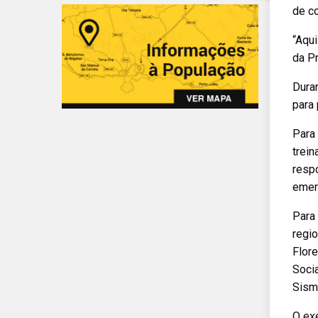
de co
“Aqui
da Pr
Duran
para
Para
trein
respo
emer
Para 
regi
Flore
Socia
Sism
O ex