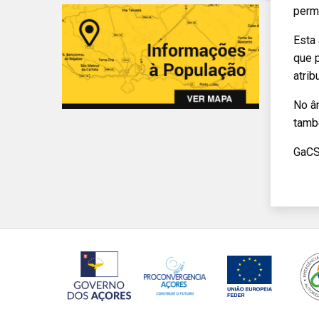
permi
Esta
que 
atrib
No âm
tamb
GaC