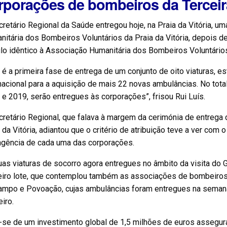
rporações de bombeiros da Terceir
retário Regional da Saúde entregou hoje, na Praia da Vitória, 
itária dos Bombeiros Voluntários da Praia da Vitória, depois 
ulo idêntico à Associação Humanitária dos Bombeiros Voluntário
 é a primeira fase de entrega de um conjunto de oito viaturas, e
nacional para a aquisição de mais 22 novas ambulâncias. No tota
e 2019, serão entregues às corporações”, frisou Rui Luís.
retário Regional, que falava à margem da cerimónia de entrega
 da Vitória, adiantou que o critério de atribuição teve a ver com
ngência de cada uma das corporações.
as viaturas de socorro agora entregues no âmbito da visita do G
eiro lote, que contemplou também as associações de bombeiros d
ampo e Povoação, cujas ambulâncias foram entregues na seman
iro.
-se de um investimento global de 1,5 milhões de euros assegura