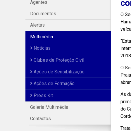
co
Agentes
Documentos
O Sec
Human
Alertas
veíc
Multimédia
“Esta
Notícias
inter
2018 
Clubes de Proteção Civil
O Sec
Ações de Sensibilização
Praia
abra
Ações de Formação
As du
Press Kit
prim
Galeria Multimédia
do C
Corde
Contactos
Trata