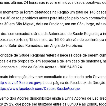
ão nas últimas 24 horas não revelaram novos casos positivos d
o momento, já foram detetados na Região um total de 145 casos
os e 38 casos positivos ativos para infeção pelo novo coronav
s 30 em São Miguel, dois na Graciosa, um em São Jorge, três no
 dos comunicados diários da Autoridade de Saúde Regional, a 
izada sexta-feira, 15 de maio, às 16h00, através de conferência 
e, no Solar dos Remédios, em Angra do Heroísmo.
toridade de Saúde Regional reitera a necessidade de serem cu
cas a este propósito, em especial a de, em caso de sintomas, n
igar para a Linha de Saúde Açores - 808 24 60 24.
 mais informação deve ser consultado o site criado pelo Govern
ttp://covid19.azores.gov.pt
, ou a página de Facebook da Direção
ttps://www.facebook.com/DirecaoSaudeAcores/
.
verno dos Açores disponibiliza ainda a Linha Açores de Escla
9 29 29, que pode ser utilizada entre as 08h00 e as 20h00, tod