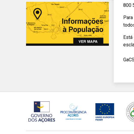
800 
Para
todo
Está
escl
GaC