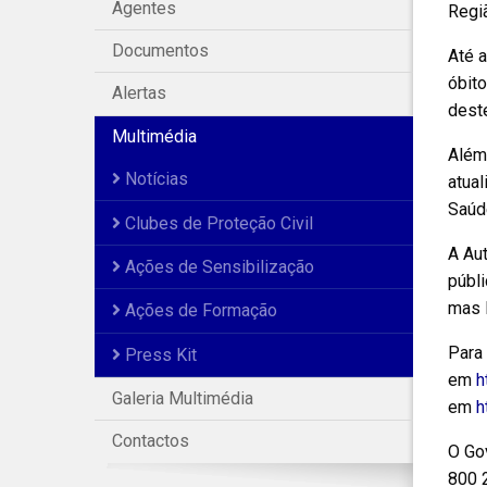
Agentes
Regi
Documentos
Até a
óbit
Alertas
deste
Multimédia
Além
Notícias
atual
Saúd
Clubes de Proteção Civil
A Au
Ações de Sensibilização
públi
mas l
Ações de Formação
Para
Press Kit
em
h
Galeria Multimédia
em
h
Contactos
O Go
800 2