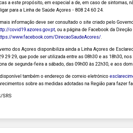
cas a este propósito, em especial a de, em caso de sintomas, n
igar para a Linha de Saúde Açores - 808 24 60 24.
 mais informação deve ser consultado o site criado pelo Govern
ttp://covid19.azores.gov.pt
, ou a página de Facebook da Direção
ttps://www.facebook.com/DirecaoSaudeAcores/
.
verno dos Açores disponibiliza ainda a Linha Açores de Escla
9 29 29, que pode ser utilizada entre as 08h30 e as 18h30, nos 
iona de segunda-feira a sábado, das 09h00 às 22h30, e aos dom
 disponível também o endereço de correio eletrónico
esclarecim
arecimentos sobre as medidas adotadas na Região para fazer fa
S/SRS