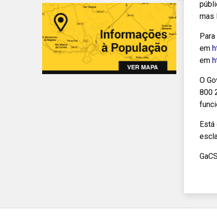
públi
mas l
Para
em
h
em
h
O Go
800 2
func
Está
escl
GaC