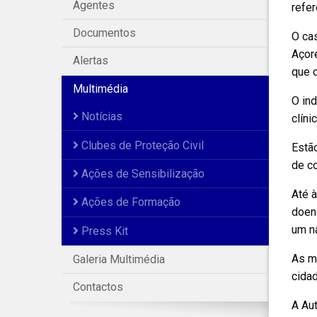
Agentes
refer
Documentos
O cas
Açore
Alertas
que o
Multimédia
O ind
Notícias
clíni
Clubes de Proteção Civil
Estão
de c
Ações de Sensibilização
Até 
Ações de Formação
doenç
um na
Press Kit
As m
Galeria Multimédia
cidad
Contactos
A Au