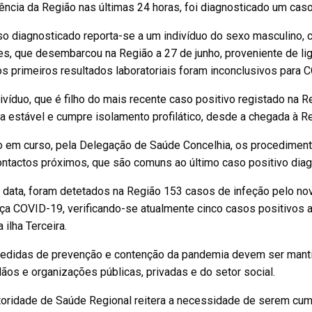
ência da Região nas últimas 24 horas, foi diagnosticado um cas
o diagnosticado reporta-se a um indivíduo do sexo masculino, 
s, que desembarcou na Região a 27 de junho, proveniente de liga
s primeiros resultados laboratoriais foram inconclusivos para 
ivíduo, que é filho do mais recente caso positivo registado na R
ca estável e cumpre isolamento profilático, desde a chegada à Re
 em curso, pela Delegação de Saúde Concelhia, os procedimento
ontactos próximos, que são comuns ao último caso positivo diag
à data, foram detetados na Região 153 casos de infeção pelo n
a COVID-19, verificando-se atualmente cinco casos positivos at
 ilha Terceira.
edidas de prevenção e contenção da pandemia devem ser mantid
ãos e organizações públicas, privadas e do setor social.
toridade de Saúde Regional reitera a necessidade de serem cu